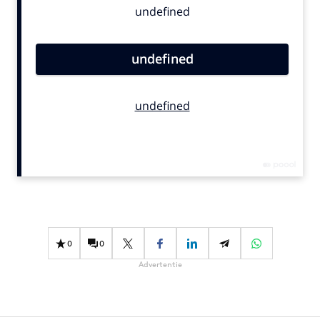
Bureaus
Campagnes
Carriere
Contentmarketing
Craft
Customer Experience
Data & Insights
Design
Digital transformation
Diversiteit
Effectiviteit
0
0
Gedragsverandering
Advertentie
Influencer marketing
Interne communicatie
Martech