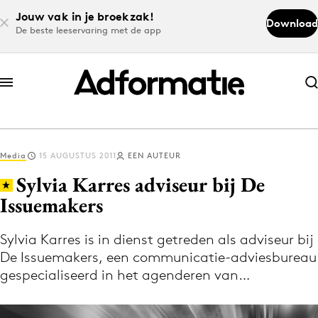
Jouw vak in je broekzak!
Download
De beste leeservaring met de app
Abonneer nu
Abonneer nu
Media
15 AUGUSTUS 2011
EEN AUTEUR
Log in
Sylvia Karres adviseur bij De
Issuemakers
Download de app
Volg het laatste nieuws via de Adformatie
Sylvia Karres is in dienst getreden als adviseur bij
De Issuemakers, een communicatie-adviesbureau
Nieuws app
gespecialiseerd in het agenderen van…