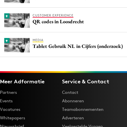
CUSTOMER EXPERIENCE
QR codes in Loosdrecht
MEDIA
Tablet Gebruik NL in Cijfers (onderzoek)
Meer Adformatie
Service & Contact
Partners
Contact
Events
Abonneren
Vacatures
Teamabonnementen
Whitepapers
Adverteren
Nieuwsbrief
Veelgestelde Vragen