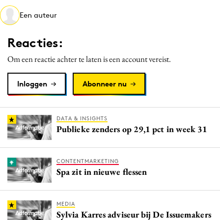
Media
Een auteur
Merkstrategie
Reacties:
PR
Programmatic
Om een reactie achter te laten is een account vereist.
Purpose Marketing
Inloggen
Abonneer nu
Reputatie & crisis
DATA & INSIGHTS
Publieke zenders op 29,1 pct in week 31
CONTENTMARKETING
Spa zit in nieuwe flessen
MEDIA
Sylvia Karres adviseur bij De Issuemakers