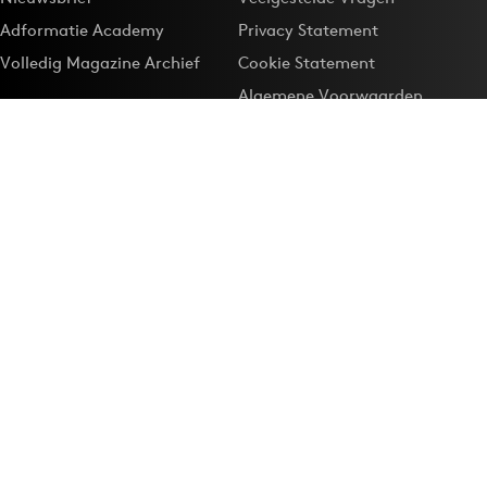
Adformatie Academy
Privacy Statement
Volledig Magazine Archief
Cookie Statement
Algemene Voorwaarden
Onze app
Maak Adformatie.nl je
Google-favoriet
Privacyinstellingen
Download de
Adformatie Nieuws App