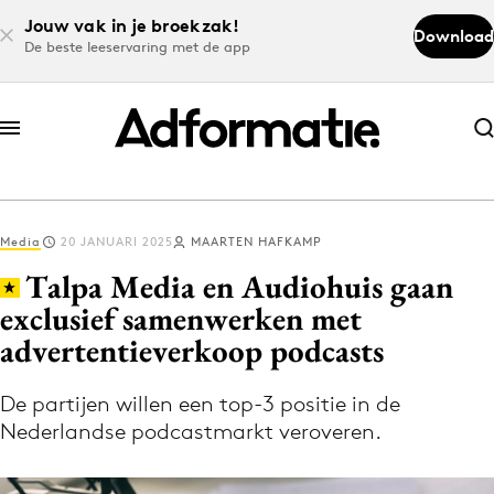
Jouw vak in je broekzak!
Download
De beste leeservaring met de app
Abonneer nu
Abonneer nu
Media
20 JANUARI 2025
MAARTEN HAFKAMP
Log in
Talpa Media en Audiohuis gaan
exclusief samenwerken met
advertentieverkoop podcasts
Download de app
Volg het laatste nieuws via de Adformatie
De partijen willen een top-3 positie in de
Nieuws app
Nederlandse podcastmarkt veroveren.