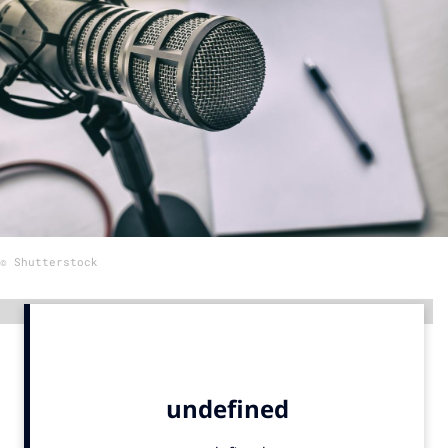
Menu
Home
9 sept: GenAI-training
12 nov: MarketingLive!
Adverteren
Events
© Shutterstock
Opleidingen
Vacatures
Advertentie
Academy
Partners
Topics
Artificial Intelligence