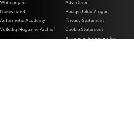
Whitepapers
Adverteren
Nieuwsbrief
Veelgestelde Vragen
Adformatie Academy
Privacy Statement
Volledig Magazine Archief
Cookie Statement
Algemene Voorwaarden
Onze app
Maak Adformatie.nl je
Google-favoriet
Privacyinstellingen
Download de
Adformatie Nieuws App