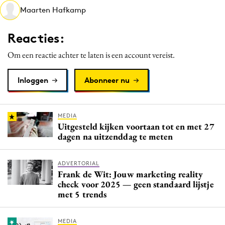
Maarten Hafkamp
Media
Merkstrategie
Reacties:
PR
Om een reactie achter te laten is een account vereist.
Programmatic
Purpose Marketing
Inloggen
Abonneer nu
Reputatie & crisis
MEDIA
Uitgesteld kijken voortaan tot en met 27
dagen na uitzenddag te meten
ADVERTORIAL
Frank de Wit: Jouw marketing reality
check voor 2025 — geen standaard lijstje
met 5 trends
MEDIA