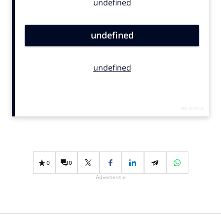
Bureaus
Campagnes
Carriere
Contentmarketing
Craft
Customer Experience
Data & Insights
Design
Digital transformation
Diversiteit
Effectiviteit
0
0
Gedragsverandering
Advertentie
Influencer marketing
Interne communicatie
Martech