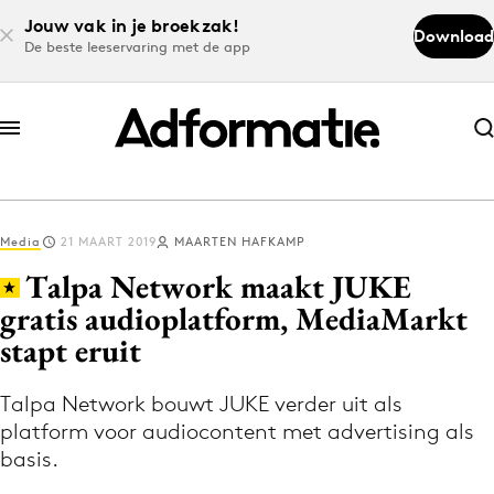
Jouw vak in je broekzak!
Download
De beste leeservaring met de app
Abonneer nu
Abonneer nu
Media
21 MAART 2019
MAARTEN HAFKAMP
Log in
Talpa Network maakt JUKE
gratis audioplatform, MediaMarkt
stapt eruit
Download de app
Volg het laatste nieuws via de Adformatie
Talpa Network bouwt JUKE verder uit als
Nieuws app
platform voor audiocontent met advertising als
basis.