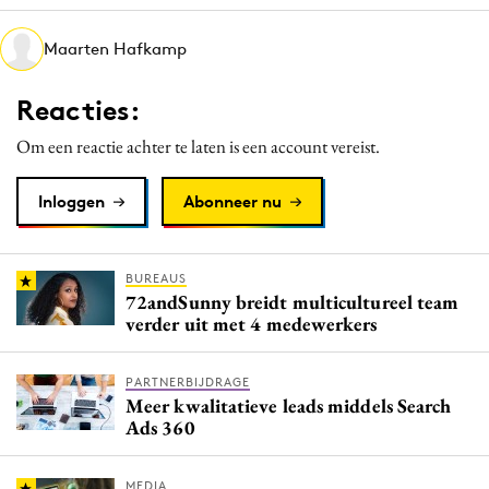
Media
Maarten Hafkamp
Merkstrategie
PR
Reacties:
Programmatic
Om een reactie achter te laten is een account vereist.
Purpose Marketing
Reputatie & crisis
Inloggen
Abonneer nu
BUREAUS
72andSunny breidt multicultureel team
verder uit met 4 medewerkers
PARTNERBIJDRAGE
Meer kwalitatieve leads middels Search
Ads 360
MEDIA