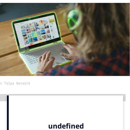
Menu
Home
9 sept: GenAI-training
12 nov: MarketingLive!
Adverteren
Events
Opleidingen
© Talpa Network
Vacatures
Academy
Advertentie
Partners
Topics
Artificial Intelligence