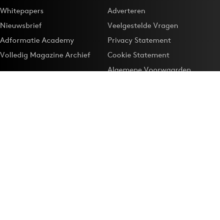
Whitepapers
Adverteren
Nieuwsbrief
Veelgestelde Vragen
Adformatie Academy
Privacy Statement
Volledig Magazine Archief
Cookie Statement
Algemene Voorwaarden
Onze app
Maak Adformatie.nl je
Google-favoriet
Privacyinstellingen
Download de
Adformatie Nieuws App