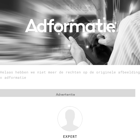
Menu
Home
9 sept: GenAI-training
12 nov: MarketingLive!
Adverteren
Helaas hebben we niet meer de rechten op de originele afbeelding
Events
© adformatie
Opleidingen
Vacatures
Advertentie
Academy
Partners
Topics
Artificial Intelligence
EXPERT