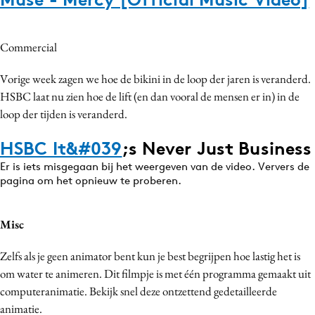
Media
Merkstrategie
Commercial
PR
Vorige week zagen we hoe de bikini in de loop der jaren is veranderd.
Programmatic
HSBC laat nu zien hoe de lift (en dan vooral de mensen er in) in de
Purpose Marketing
loop der tijden is veranderd.
Reputatie & crisis
HSBC It&
#039
;s Never Just Business
Er is iets misgegaan bij het weergeven van de video. Ververs de
pagina om het opnieuw te proberen.
Misc
Zelfs als je geen animator bent kun je best begrijpen hoe lastig het is
om water te animeren. Dit filmpje is met één programma gemaakt uit
computeranimatie. Bekijk snel deze ontzettend gedetailleerde
animatie.