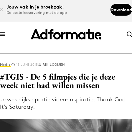
Jouw vak in je broekzak!
Download
De beste leeservaring met de app
Abonneer nu
Abonneer nu
Media
13 JUNI 2015
RIK LOOIJEN
Log in
#TGIS - De 5 filmpjes die je deze
week niet had willen missen
Download de app
Volg het laatste nieuws via de Adformatie
Je wekelijkse portie video-inspiratie. Thank God
It's Saturday!
Nieuws app