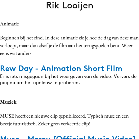
Rik Looijen
Bureaus
Campagnes
Animatie
Carriere
Contentmarketing
Beginnen bij het eind. In deze animatie zie je hoe de dag van deze man
Craft
verloopt, maar dan alsof je de film aan het terugspoelen bent. Weer
Customer Experience
eens wat anders.
Data & Insights
Rew Day - Animation Short Film
Design
Er is iets misgegaan bij het weergeven van de video. Ververs de
Digital transformation
pagina om het opnieuw te proberen.
Diversiteit
Effectiviteit
Muziek
Gedragsverandering
MUSE heeft een nieuwe clip gepubliceerd. Typisch muse en een
Influencer marketing
beetje futuristisch. Zeker geen verkeerde clip!
Interne communicatie
Martech
Muse - Mercy [Official Music Video]