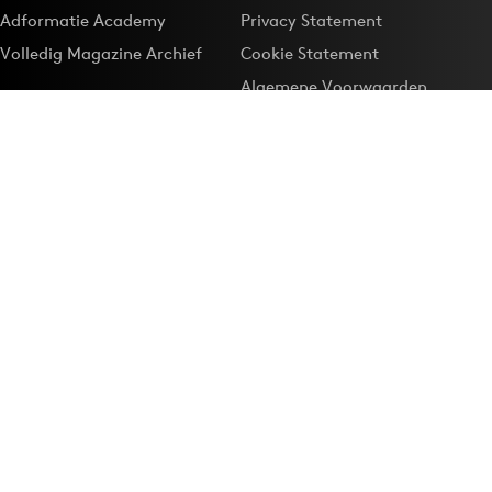
Adformatie Academy
Privacy Statement
Volledig Magazine Archief
Cookie Statement
Algemene Voorwaarden
Onze app
Maak Adformatie.nl je
Google-favoriet
Privacyinstellingen
Download de
Adformatie Nieuws App