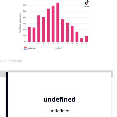
Menu
Home
9 sept: GenAI-training
12 nov: MarketingLive!
Adverteren
© Multiscope
Events
Opleidingen
Advertentie
Vacatures
Academy
Partners
Topics
Artificial Intelligence