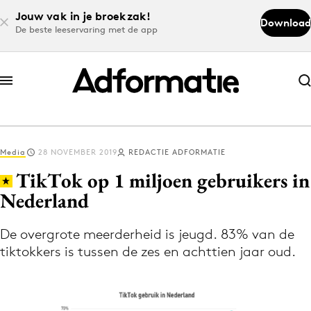
Jouw vak in je broekzak!
Download
De beste leeservaring met de app
Abonneer nu
Abonneer nu
Media
28 NOVEMBER 2019
REDACTIE ADFORMATIE
Log in
TikTok op 1 miljoen gebruikers in
Nederland
Download de app
Volg het laatste nieuws via de Adformatie
De overgrote meerderheid is jeugd. 83% van de
tiktokkers is tussen de zes en achttien jaar oud.
Nieuws app