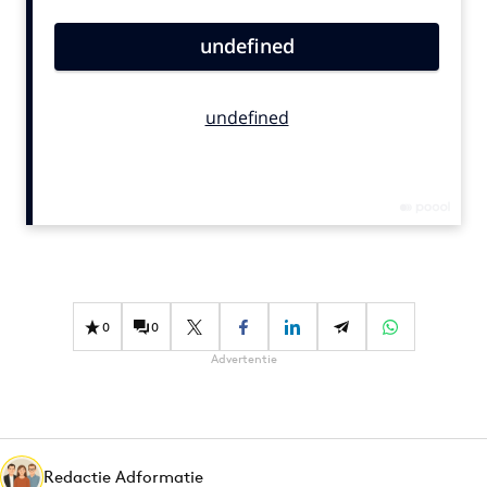
Bureaus
Campagnes
Carriere
Contentmarketing
Craft
Customer Experience
Data & Insights
Design
Digital transformation
Diversiteit
0
0
Effectiviteit
Advertentie
Gedragsverandering
Influencer marketing
Interne communicatie
Redactie Adformatie
Martech