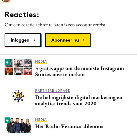
Media
Reacties:
Merkstrategie
Om een reactie achter te laten is een account vereist.
PR
Programmatic
Inloggen
Abonneer nu
Purpose Marketing
Reputatie & crisis
MEDIA
5 gratis apps om de mooiste Instagram
Stories mee te maken
PARTNERBIJDRAGE
De belangrijkste digital marketing en
analytics trends voor 2020
MEDIA
Het Radio Veronica-dilemma