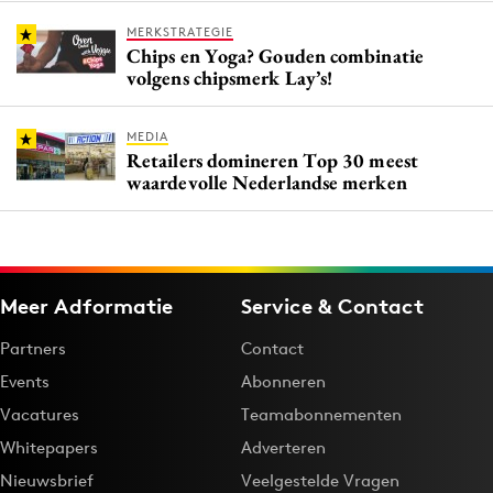
MERKSTRATEGIE
Chips en Yoga? Gouden combinatie
volgens chipsmerk Lay’s!
MEDIA
Retailers domineren Top 30 meest
waardevolle Nederlandse merken
Meer Adformatie
Service & Contact
Partners
Contact
Events
Abonneren
Vacatures
Teamabonnementen
Whitepapers
Adverteren
Nieuwsbrief
Veelgestelde Vragen