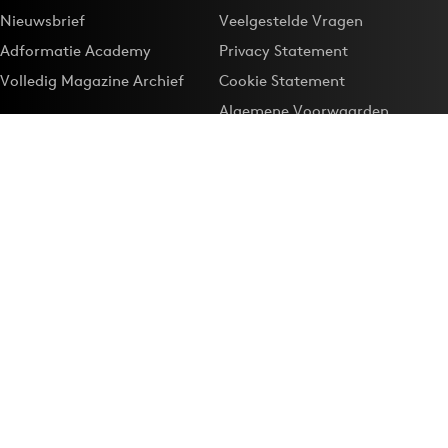
Nieuwsbrief
Veelgestelde Vragen
Adformatie Academy
Privacy Statement
Volledig Magazine Archief
Cookie Statement
Algemene Voorwaarden
Onze app
Maak Adformatie.nl je
Google-favoriet
Privacyinstellingen
Download de
Adformatie Nieuws App