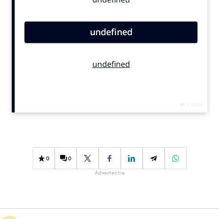
Bureaus
Campagnes
Carriere
Contentmarketing
Craft
Customer Experience
Data & Insights
Design
Digital transformation
Diversiteit
Effectiviteit
0
0
Gedragsverandering
Advertentie
Influencer marketing
Interne communicatie
Martech