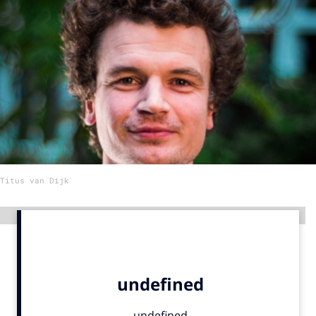
Menu
Home
9 sept: GenAI-training
12 nov: MarketingLive!
Adverteren
Events
Titus van Dijk
Opleidingen
Vacatures
Advertentie
Academy
Partners
Topics
Artificial Intelligence