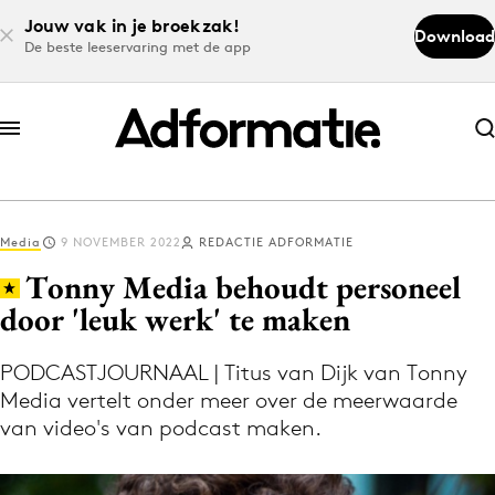
Jouw vak in je broekzak!
Download
De beste leeservaring met de app
Abonneer nu
Abonneer nu
Media
9 NOVEMBER 2022
REDACTIE ADFORMATIE
Log in
Tonny Media behoudt personeel
door 'leuk werk' te maken
Download de app
Volg het laatste nieuws via de Adformatie
PODCASTJOURNAAL | Titus van Dijk van Tonny
Media vertelt onder meer over de meerwaarde
Nieuws app
van video's van podcast maken.