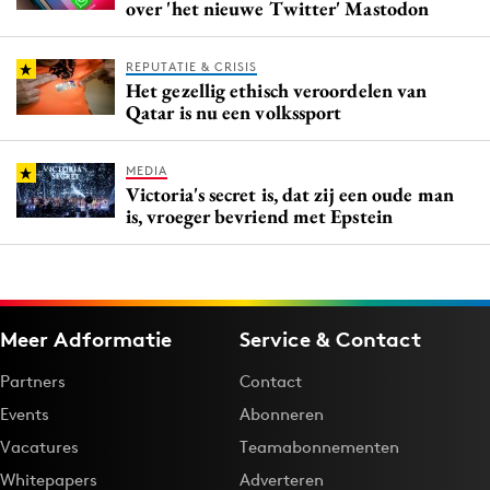
over 'het nieuwe Twitter' Mastodon
REPUTATIE & CRISIS
Het gezellig ethisch veroordelen van
Qatar is nu een volkssport
MEDIA
Victoria's secret is, dat zij een oude man
is, vroeger bevriend met Epstein
Meer Adformatie
Service & Contact
Partners
Contact
Events
Abonneren
Vacatures
Teamabonnementen
Whitepapers
Adverteren