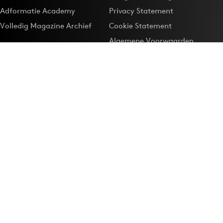
Adformatie Academy
Privacy Statement
Volledig Magazine Archief
Cookie Statement
Algemene Voorwaarden
Onze app
Maak Adformatie.nl je
Google-favoriet
Privacyinstellingen
Download de
Adformatie Nieuws App