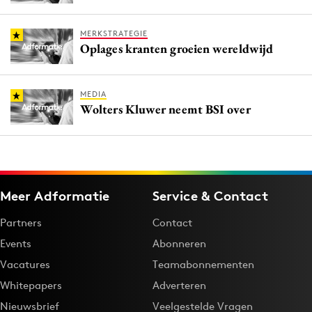
MERKSTRATEGIE
Oplages kranten groeien wereldwijd
MEDIA
Wolters Kluwer neemt BSI over
Meer Adformatie
Service & Contact
Partners
Contact
Events
Abonneren
Vacatures
Teamabonnementen
Whitepapers
Adverteren
Nieuwsbrief
Veelgestelde Vragen