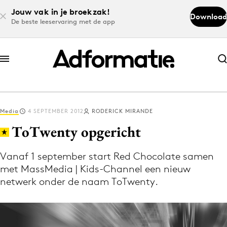
Jouw vak in je broekzak!
Download
De beste leeservaring met de app
Abonneer nu
Abonneer nu
Media
4 SEPTEMBER 2012
RODERICK MIRANDE
Log in
ToTwenty opgericht
Vanaf 1 september start Red Chocolate samen
Download de app
met MassMedia | Kids-Channel een nieuw
Volg het laatste nieuws via de Adformatie
netwerk onder de naam ToTwenty.
Nieuws app