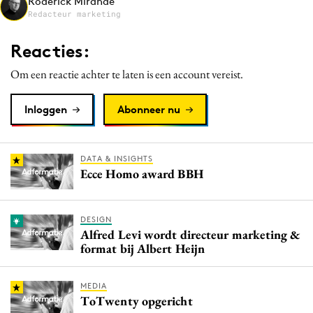
Roderick Mirande
Media
Redacteur marketing
Merkstrategie
Reacties:
PR
Om een reactie achter te laten is een account vereist.
Programmatic
Purpose Marketing
Inloggen
Abonneer nu
Reputatie & crisis
DATA & INSIGHTS
Ecce Homo award BBH
DESIGN
Alfred Levi wordt directeur marketing &
format bij Albert Heijn
MEDIA
ToTwenty opgericht