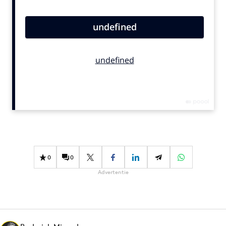
Bureaus
Campagnes
Carriere
Contentmarketing
Craft
Customer Experience
Data & Insights
Design
Digital transformation
Diversiteit
0
0
Effectiviteit
Advertentie
Gedragsverandering
Influencer marketing
Interne communicatie
Martech