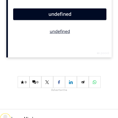
Bureaus
Campagnes
Carriere
Contentmarketing
Craft
Customer Experience
Data & Insights
Design
Digital transformation
Diversiteit
0
0
Effectiviteit
Advertentie
Gedragsverandering
Influencer marketing
Interne communicatie
Martech