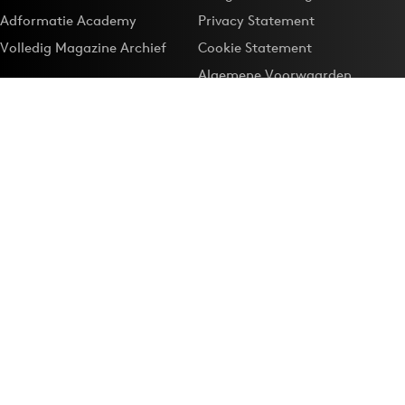
Adformatie Academy
Privacy Statement
Volledig Magazine Archief
Cookie Statement
Algemene Voorwaarden
Onze app
Maak Adformatie.nl je
Google-favoriet
Privacyinstellingen
Download de
Adformatie Nieuws App