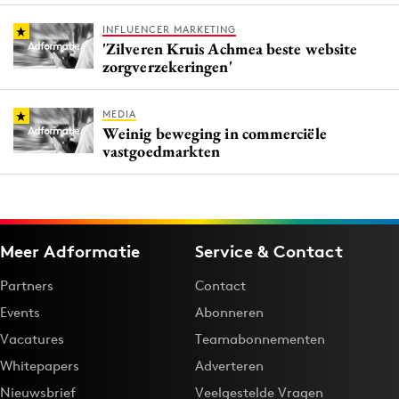
INFLUENCER MARKETING
'Zilveren Kruis Achmea beste website
zorgverzekeringen'
MEDIA
Weinig beweging in commerciële
vastgoedmarkten
Meer Adformatie
Service & Contact
Partners
Contact
Events
Abonneren
Vacatures
Teamabonnementen
Whitepapers
Adverteren
Nieuwsbrief
Veelgestelde Vragen