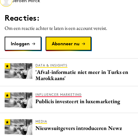
Jeroen Mirck
Media
Merkstrategie
Reacties:
PR
Om een reactie achter te laten is een account vereist.
Programmatic
Purpose Marketing
Inloggen
Abonneer nu
Reputatie & crisis
DATA & INSIGHTS
'Afval-informatie niet meer in Turks en
Marokkaans'
INFLUENCER MARKETING
Publicis investeert in luxemarketing
MEDIA
Nieuwsuitgevers introduceren Newz