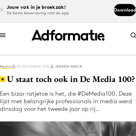
Jouw vak in je broekzak!
Download
De beste leeservaring met de app
Abonneer nu
Abonneer nu
Media
12 DECEMBER 2012
JEROEN MIRCK
Log in
U staat toch ook in De Media 100?
Een bizar ratjetoe is het, die #DeMedia100. Deze
Download de app
lijst met belangrijke professionals in media werd
Volg het laatste nieuws via de Adformatie
dinsdag voor het tweede jaar op rij…
Nieuws app