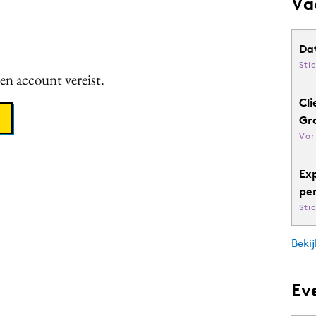
Va
Da
Sti
een account vereist.
Cli
Gr
Vor
Ex
pe
Sti
Bekij
Ev