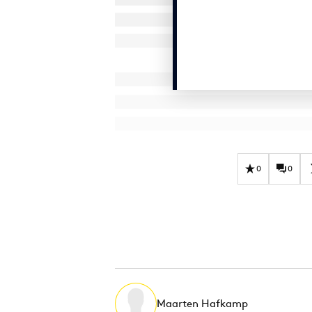
0
0
Maarten Hafkamp