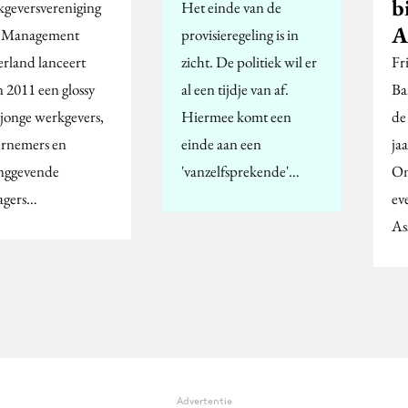
b
geversvereniging
Het einde van de
A
 Management
provisieregeling is in
rland lanceert
zicht. De politiek wil er
Fr
n 2011 een glossy
al een tijdje van af.
Ba
 jonge werkgevers,
Hiermee komt een
de
rnemers en
einde aan een
ja
inggevende
'vanzelfsprekende'…
On
agers…
ev
As
Advertentie