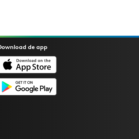
Download de
app