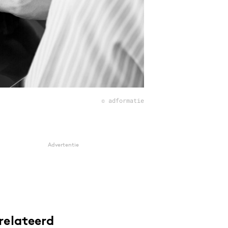
© adformatie
Advertentie
relateerd