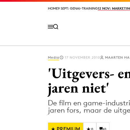
HOME
HOME
9 SEPT: GENAI-TRAINING
9 SEPT: GENAI-TRAINING
12 NOV: MARKETIN
12 NOV: MARKETIN
Media
17 NOVEMBER 2010
MAARTEN HA
Volg het laatste nieuws via de Adformatie N
'Uitgevers- 
jaren niet'
Topics
De film en game-industr
Artificial Intelligence
Design
jaren fors, maar de uit
Bureaus
Digital transf
Campagnes
Diversiteit
PREMIUM
0
0