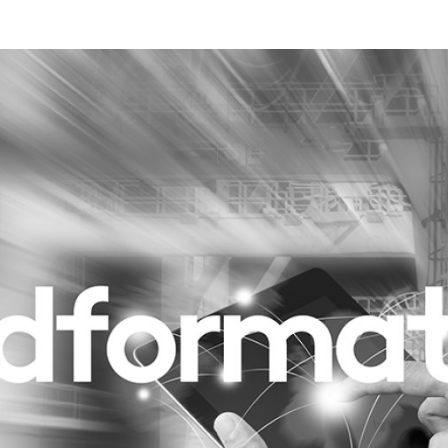
Programmatic
ering
Purpose Marketing
keting
Reputatie & crisis
nicatie