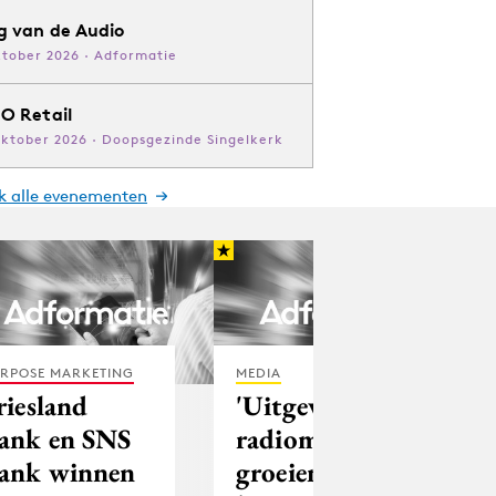
g van de Audio
ktober 2026 · Adformatie
O Retail
oktober 2026 · Doopsgezinde Singelkerk
jk alle evenementen
RPOSE MARKETING
MEDIA
riesland
'Uitgevers- en
ank en SNS
radiomarkt
ank winnen
groeien