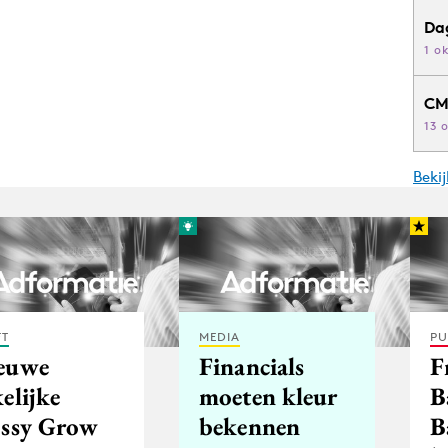
Da
1 o
CM
13 
Beki
FT
MEDIA
PU
euwe
Financials
F
elijke
moeten kleur
B
ossy Grow
bekennen
B