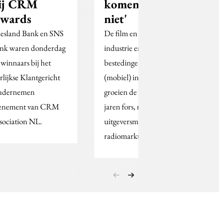
ij CRM
komende jaren
wards
niet'
iesland Bank en SNS
De film en game-
nk waren donderdag
industrie en de
 winnaars bij het
bestedingen aan
arlijkse Klantgericht
(mobiel) internet
dernemen
groeien de komende
enement van CRM
jaren fors, maar de
sociation NL.
uitgeversmarkt en de
radiomarkt…