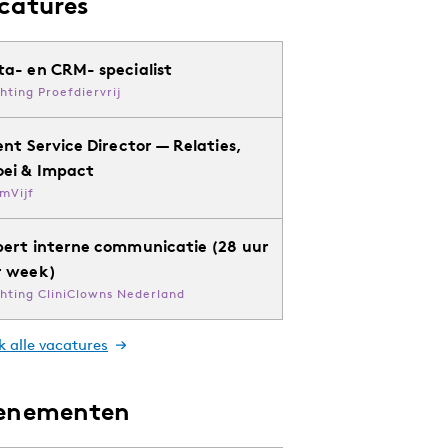
catures
ta- en CRM- specialist
chting Proefdiervrij
ent Service Director — Relaties,
oei & Impact
mVijf
pert interne communicatie (28 uur
r week)
chting CliniClowns Nederland
k alle vacatures
enementen