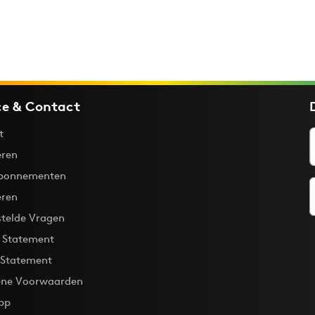
ce & Contact
t
ren
bonnementen
eren
stelde Vragen
y Statement
 Statement
ne Voorwaarden
pp