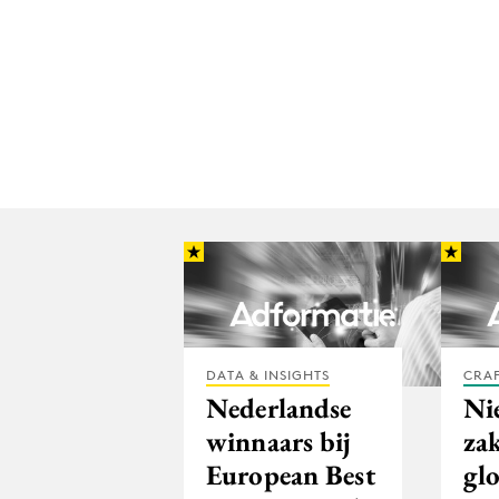
DATA & INSIGHTS
CRA
Nederlandse
Ni
winnaars bij
zak
European Best
gl