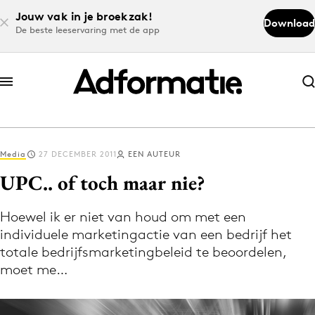
Jouw vak in je broekzak!
Download
De beste leeservaring met de app
Abonneer nu
Abonneer nu
Media
27 DECEMBER 2011
EEN AUTEUR
Log in
UPC.. of toch maar nie?
Hoewel ik er niet van houd om met een
Download de app
individuele marketingactie van een bedrijf het
Volg het laatste nieuws via de Adformatie
totale bedrijfsmarketingbeleid te beoordelen,
Nieuws app
moet me…