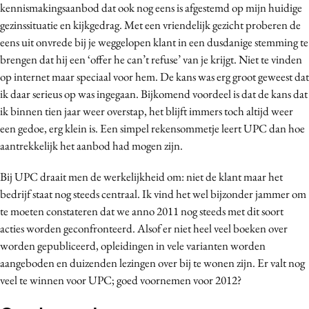
kennismakingsaanbod dat ook nog eens is afgestemd op mijn huidige
gezinssituatie en kijkgedrag. Met een vriendelijk gezicht proberen de
eens uit onvrede bij je weggelopen klant in een dusdanige stemming te
brengen dat hij een ‘offer he can’t refuse’ van je krijgt. Niet te vinden
op internet maar speciaal voor hem. De kans was erg groot geweest dat
ik daar serieus op was ingegaan. Bijkomend voordeel is dat de kans dat
ik binnen tien jaar weer overstap, het blijft immers toch altijd weer
een gedoe, erg klein is. Een simpel rekensommetje leert UPC dan hoe
aantrekkelijk het aanbod had mogen zijn.
Bij UPC draait men de werkelijkheid om: niet de klant maar het
bedrijf staat nog steeds centraal. Ik vind het wel bijzonder jammer om
te moeten constateren dat we anno 2011 nog steeds met dit soort
acties worden geconfronteerd. Alsof er niet heel veel boeken over
worden gepubliceerd, opleidingen in vele varianten worden
aangeboden en duizenden lezingen over bij te wonen zijn. Er valt nog
veel te winnen voor UPC; goed voornemen voor 2012?