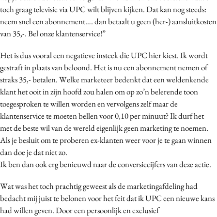
toch graag televisie via UPC wilt blijven kijken. Dat kan nog steeds:
Media
neem snel een abonnement…. dan betaalt u geen (her-) aansluitkosten
Merkstrategie
van 35,-. Bel onze klantenservice!”
PR
Programmatic
Het is dus vooral een negatieve insteek die UPC hier kiest. Ik wordt
gestraft in plaats van beloond. Het is nu een abonnement nemen of
Purpose Marketing
straks 35,- betalen. Welke marketeer bedenkt dat een weldenkende
Reputatie & crisis
klant het ooit in zijn hoofd zou halen om op zo’n belerende toon
toegesproken te willen worden en vervolgens zelf maar de
klantenservice te moeten bellen voor 0,10 per minuut? Ik durf het
met de beste wil van de wereld eigenlijk geen marketing te noemen.
Als je besluit om te proberen ex-klanten weer voor je te gaan winnen
dan doe je dat niet zo.
Ik ben dan ook erg benieuwd naar de conversiecijfers van deze actie.
Wat was het toch prachtig geweest als de marketingafdeling had
bedacht mij juist te belonen voor het feit dat ik UPC een nieuwe kans
had willen geven. Door een persoonlijk en exclusief