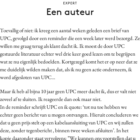
EXPERT
Bureaus
Een auteur
Campagnes
Carriere
Toevallig of niet: ik kreeg een aantal weken geleden een brief van
Contentmarketing
UPC, gevolgd door een reminder die een week later werd bezorgd. Ze
Craft
willen me graag terug als klant dacht ik. Ik moest de door UPC
Customer Experience
gestuurde literatuur echter wel drie keer goed lezen om te begrijpen
wat ze nu eigenlijk bedoelden. Kortgezegd komt het er op neer dat ze
Data & Insights
me duidelijk wilden maken dat, als ik nu geen actie onderneem, ik
Design
word afgesloten van UPC…
Digital transformation
Diversiteit
Maar ik heb al bijna 10 jaar geen UPC meer dacht ik, dus er valt niet
zoveel af te sluiten. Ik reageerde dan ook maar niet.
Effectiviteit
In de reminder schrijft UPC en ik quote: ‘tot nu toe hebben we
Gedragsverandering
echter geen bericht van u mogen ontvangen. Hieruit concluderen we
Influencer marketing
dat u geen prijs stelt op een kabelaansluiting van UPC en wij zullen
Interne communicatie
deze, zonder tegenbericht , binnen twee weken afsluiten’. In het
Martech
kopje daaronder staat vervolgens: ”We kunnen ons voorstellen dat u