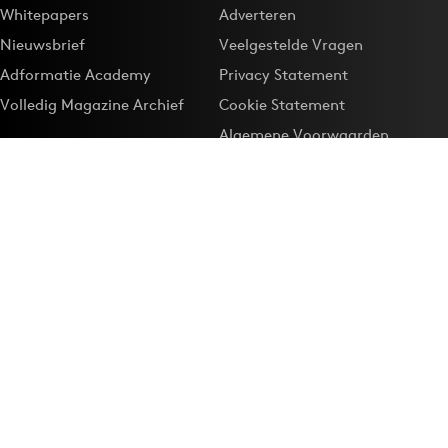
Whitepapers
Adverteren
Nieuwsbrief
Veelgestelde Vragen
Adformatie Academy
Privacy Statement
Volledig Magazine Archief
Cookie Statement
Algemene Voorwaarden
Onze app
Maak Adformatie.nl je
Google-favoriet
Privacyinstellingen
Download de
Adformatie Nieuws App