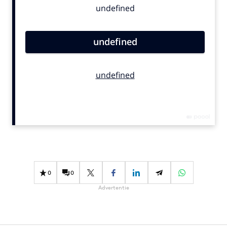
Bureaus
Campagnes
Carriere
Contentmarketing
Craft
Customer Experience
Data & Insights
Design
Digital transformation
Diversiteit
Effectiviteit
0
0
Gedragsverandering
Advertentie
Influencer marketing
Interne communicatie
Martech