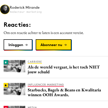
Media
Roderick Mirande
Redacteur marketing
Merkstrategie
PR
Reacties:
Programmatic
Om een reactie achter te laten is een account vereist.
Purpose Marketing
Reputatie & crisis
Inloggen
Abonneer nu
CARRIERE
Als de wereld vergaat, is het toch NIET
jouw schuld
INFLUENCER MARKETING
Starbucks, Bagels & Beans en Kwalitaria
winnen OOH Awards.
MEDIA