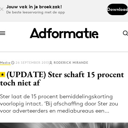
Jouw vak in je broekzak!
Download
De beste leeservaring met de app
Abonneer nu
Abonneer nu
Media
26 SEPTEMBER 2013
RODERICK MIRANDE
Log in
(UPDATE) Ster schaft 15 procent
toch niet af
Download de app
Volg het laatste nieuws via de Adformatie
Ster laat de 15 procent bemiddelingskorting
voorlopig intact. ‘Bij afschaffing door Ster zou
Nieuws app
voor adverteerders en mediabureaus een…