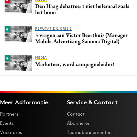
Den Haag debatteert niet helemaal zoals
het hoort
REPUTATIE & CRISIS
5 vragen aan Victor Beerthuis (Manager
Mobile Advertising Sanoma Digital)
MEDIA
Marketeer, word campagneleider!
Meer Adformatie
Service & Contact
Partners
Contact
Events
Abonneren
Vacatures
Teamabonnementen