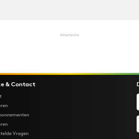
Advertentie
ce & Contact
t
ren
bonnementen
eren
stelde Vragen