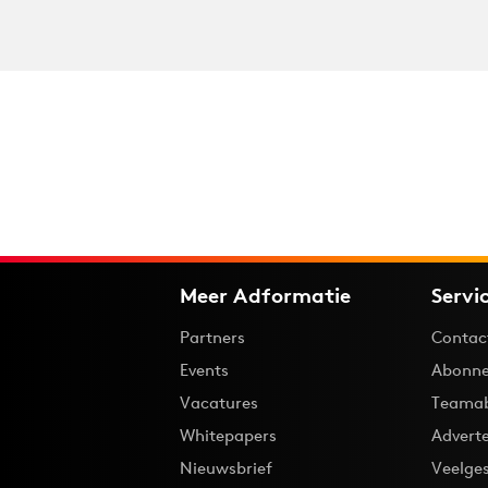
Meer Adformatie
Servi
Partners
Contac
Events
Abonne
Vacatures
Teama
Whitepapers
Advert
Nieuwsbrief
Veelge