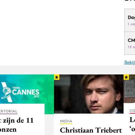
Da
1 o
CM
13 
Beki
CO
ERTORIAL
L
 zijn de 11
MEDIA
‘
onzen
Christiaan Triebert