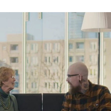
Programmatic
ering
Purpose Marketing
keting
Reputatie & crisis
nicatie