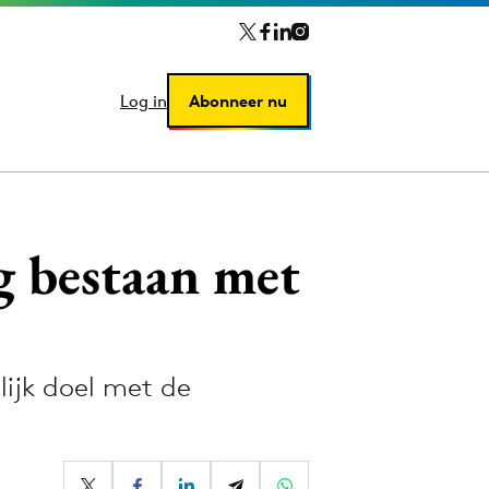
Log in
Log in
Abonneer nu
Abonneer nu
g bestaan met
lijk doel met de