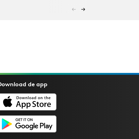
Download de
app