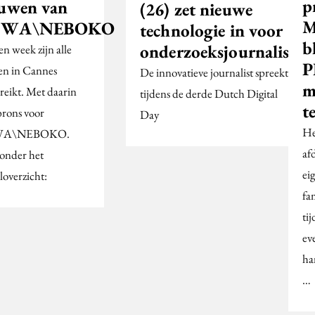
p
euwen van
(26) zet nieuwe
M
BWA\NEBOKO
technologie in voor
b
onderzoeksjournalistie
n week zijn alle
P
zen in Cannes
De innovatieve journalist spreekt
m
ereikt. Met daarin
tijdens de derde Dutch Digital
t
brons voor
Day
He
WA\NEBOKO.
af
onder het
ei
loverzicht:
fa
ti
ev
ha
…