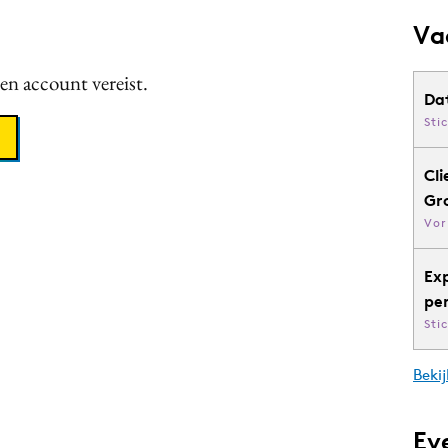
Va
een account vereist.
Da
Sti
Cli
Gr
Vor
Ex
pe
Sti
Bekij
Ev