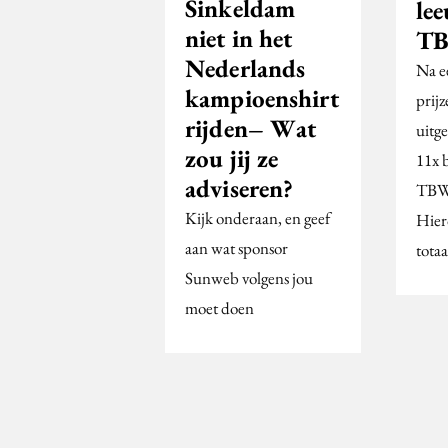
Sinkeldam
le
niet in het
T
Nederlands
Na ee
kampioenshirt
prij
rijden– Wat
uitg
zou jij ze
11x 
adviseren?
TB
Kijk onderaan, en geef
Hier
aan wat sponsor
totaa
Sunweb volgens jou
moet doen