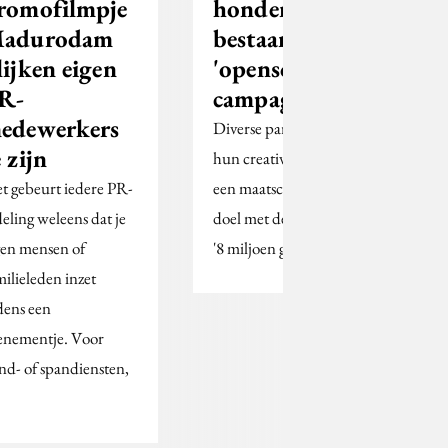
romofilmpje
honderdjarig
adurodam
bestaan met
lijken eigen
'opensource-
k
R-
campagne'
edewerkers
Diverse partijen zetten
e zijn
hun creativiteit in voor
t gebeurt iedere PR-
een maatschappelijk
deling weleens dat je
doel met de campagne
gen mensen of
'8 miljoen gesprekken'
milieleden inzet
jdens een
enementje. Voor
nd- of spandiensten,