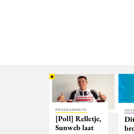
PROGRAMMATIC
ADV
[Poll] Relletje,
Dit
Sunweb laat
br