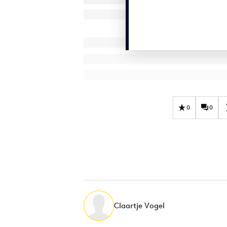
0
0
Claartje Vogel