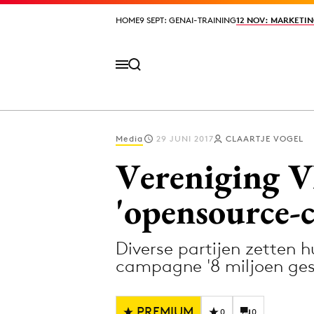
HOME
HOME
9 SEPT: GENAI-TRAINING
9 SEPT: GENAI-TRAINING
12 NOV: MARKETIN
12 NOV: MARKETIN
Media
29 JUNI 2017
CLAARTJE VOGEL
Volg het laatste nieuws via de Adformatie N
Vereniging V
'opensource-
Topics
Diverse partijen zetten 
Artificial Intelligence
Design
campagne '8 miljoen ges
Bureaus
Digital transf
Campagnes
Diversiteit
PREMIUM
0
0