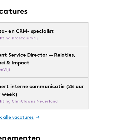
catures
ta- en CRM- specialist
chting Proefdiervrij
ent Service Director — Relaties,
oei & Impact
mVijf
pert interne communicatie (28 uur
r week)
chting CliniClowns Nederland
k alle vacatures
enementen