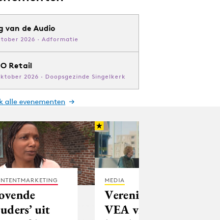
g van de Audio
ktober 2026 · Adformatie
O Retail
oktober 2026 · Doopsgezinde Singelkerk
jk alle evenementen
NTENTMARKETING
MEDIA
ovende
Vereniging
ouders’ uit
VEA viert