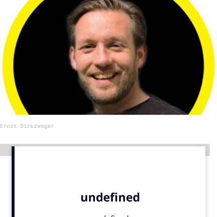
Menu
Home
9 sept: GenAI-training
12 nov: MarketingLive!
Adverteren
Events
Ernst Dirkzwager
Opleidingen
Vacatures
Advertentie
Academy
Partners
Topics
Artificial Intelligence