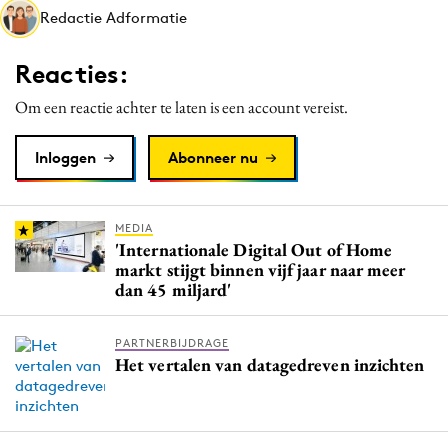
Redactie Adformatie
Media
Merkstrategie
Reacties:
PR
Om een reactie achter te laten is een account vereist.
Programmatic
Purpose Marketing
Inloggen
Abonneer nu
Reputatie & crisis
MEDIA
'Internationale Digital Out of Home
markt stijgt binnen vijf jaar naar meer
dan 45 miljard'
PARTNERBIJDRAGE
Het vertalen van datagedreven inzichten