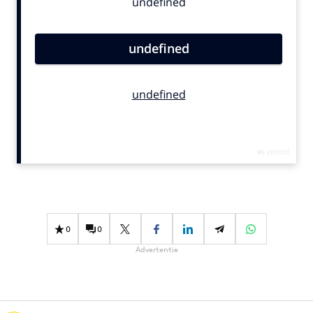
Bureaus
Campagnes
Carriere
Contentmarketing
Craft
Customer Experience
Data & Insights
Design
Digital transformation
Diversiteit
Effectiviteit
0
0
Gedragsverandering
Advertentie
Influencer marketing
Interne communicatie
Martech