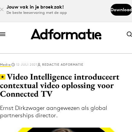
Jouw vak in je broekzak!
Download
De beste leeservaring met de app
Abonneer nu
Abonneer nu
Media
12 JULI 2021
REDACTIE ADFORMATIE
Log in
Video Intelligence introduceert
contextual video oplossing voor
Connected TV
Download de app
Volg het laatste nieuws via de Adformatie
Ernst Dirkzwager aangewezen als global
Nieuws app
partnerships director.