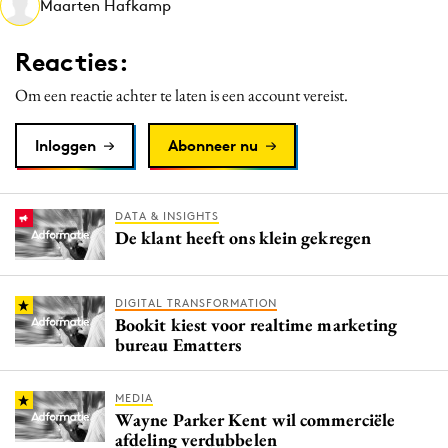
Maarten Hafkamp
Media
Merkstrategie
Reacties:
PR
Om een reactie achter te laten is een account vereist.
Programmatic
Purpose Marketing
Inloggen
Abonneer nu
Reputatie & crisis
DATA & INSIGHTS
De klant heeft ons klein gekregen
DIGITAL TRANSFORMATION
Bookit kiest voor realtime marketing
bureau Ematters
MEDIA
Wayne Parker Kent wil commerciële
afdeling verdubbelen