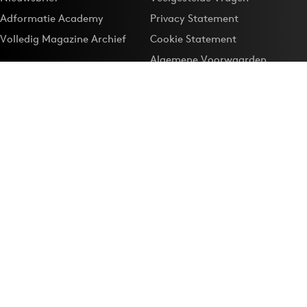
Adformatie Academy
Privacy Statement
Volledig Magazine Archief
Cookie Statement
Algemene Voorwaarden
Onze app
Maak Adformatie.nl je
Google-favoriet
Privacyinstellingen
Download de
Adformatie Nieuws App