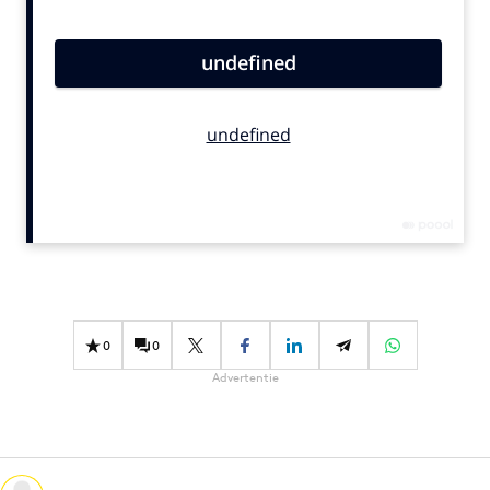
Bureaus
Campagnes
Carriere
Contentmarketing
Craft
Customer Experience
Data & Insights
Design
Digital transformation
Diversiteit
0
0
Effectiviteit
Advertentie
Gedragsverandering
Influencer marketing
Interne communicatie
Martech