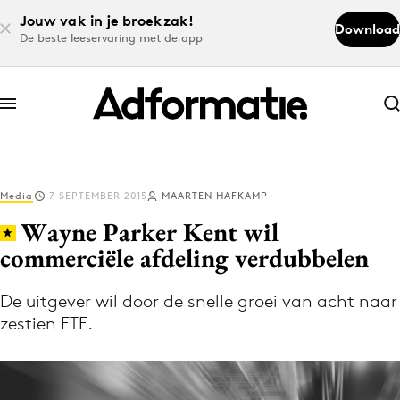
Jouw vak in je broekzak!
Download
De beste leeservaring met de app
Abonneer nu
Abonneer nu
Media
7 SEPTEMBER 2015
MAARTEN HAFKAMP
Log in
Wayne Parker Kent wil
commerciële afdeling verdubbelen
Download de app
Volg het laatste nieuws via de Adformatie
De uitgever wil door de snelle groei van acht naar
zestien FTE.
Nieuws app