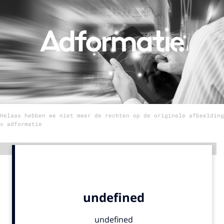
Menu
Home
9 sept: GenAI-training
12 nov: MarketingLive!
Adverteren
Helaas hebben we niet meer de rechten op de originele afbeelding
Events
© adformatie
Opleidingen
Vacatures
Advertentie
Academy
Partners
Topics
Artificial Intelligence