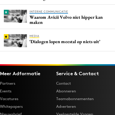
INTERNE COMMUNICATIE
Waarom Avicii Volvo niet hipper kan
maken
MEDIA
‘Dialogen lopen meestal op niets uit’
Meer Adformatie
Service & Contact
Partners
Contact
Events
Abonneren
Vacatures
Teamabonnementen
Whitepapers
Adverteren
Nieuwsbrief
Veelgestelde Vragen