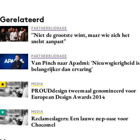
Media
Merkstrategie
Gerelateerd
PR
PARTNERBIJDRAGE
''Niet de grootste wint, maar wie zich het
Programmatic
snelst aanpast"
Purpose Marketing
Reputatie & crisis
PARTNERBIJDRAGE
Van Pinch naar Apadmi: 'Nieuwsgierigheid is
belangrijker dan ervaring'
MEDIA
PROUDdesign tweemaal genomineerd voor
European Design Awards 2014
MEDIA
Reclameslagers: Een lauwe nep-oase voor
Chocomel