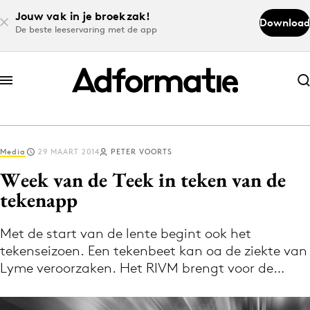
Jouw vak in je broekzak!
Download
De beste leeservaring met de app
Abonneer nu
Abonneer nu
Media
29 MAART 2014
PETER VOORTS
Log in
Week van de Teek in teken van de
tekenapp
Download de app
Volg het laatste nieuws via de Adformatie
Met de start van de lente begint ook het
tekenseizoen. Een tekenbeet kan oa de ziekte van
Nieuws app
Lyme veroorzaken. Het RIVM brengt voor de…