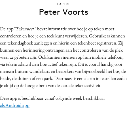
EXPERT
Bureaus
Peter Voorts
Campagnes
Carriere
De app
“Tekenbeet”
bevat informatie over hoe je op teken moet
Contentmarketing
controleren en hoe je een teek kunt verwijderen. Gebruikers kunnen
Craft
een tekendagboek aanleggen en hierin een tekenbeet registreren. Zij
Customer Experience
kunnen een herinnering ontvangen aan het controleren van de plek
Data & Insights
waar ze gebeten zijn. Ook kunnen mensen op hun mobiele telefoon,
via tekenradar.nl zien hoe actief teken zijn. Dit is vooral handig voor
Design
mensen buiten: wandelaars en bezoekers van bijvoorbeeld het bos, de
Digital transformation
heide, de duinen of een park. Daarnaast is een alarm in te stellen zodat
Diversiteit
je altijd op de hoogte bent van de actuele tekenactiviteit.
Effectiviteit
Deze app is beschikbaar vanaf volgende week
beschikbaar
Gedragsverandering
als Android app
.
Influencer marketing
Interne communicatie
Martech