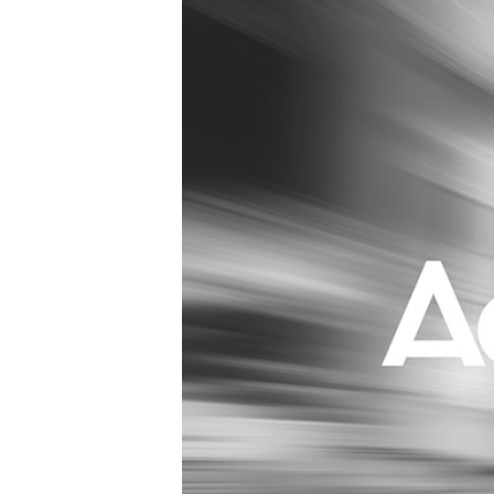
Carriere
Effectiviteit
Contentmarketing
Gedragsverand
Craft
Influencer mar
Customer Experience
Interne commu
Data & Insights
Martech