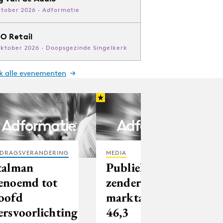
ktober 2026 · Adformatie
O Retail
oktober 2026 · Doopsgezinde Singelkerk
jk alle evenementen
DRAGSVERANDERING
MEDIA
talman
Publieke
enoemd tot
zenders op
oofd
marktaandeel
ersvoorlichting
46,3