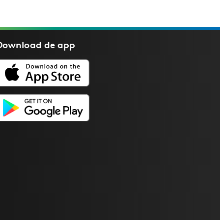
Download de
app