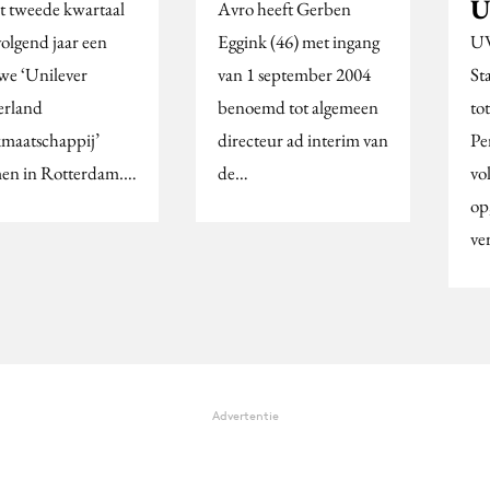
Avro heeft Gerben
et tweede kwartaal
Eggink (46) met ingang
UW
volgend jaar een
van 1 september 2004
St
we ‘Unilever
benoemd tot algemeen
to
rland
directeur ad interim van
Pe
maatschappij’
de…
vo
en in Rotterdam.…
op
ver
Advertentie