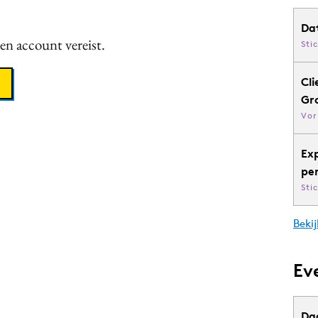
Da
een account vereist.
Sti
Cli
Gr
Vor
Ex
pe
Sti
Bekij
Ev
Da