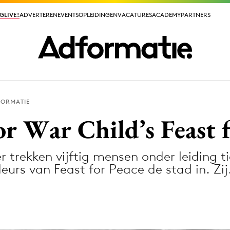
GLIVE!
GLIVE!
ADVERTEREN
ADVERTEREN
EVENTS
EVENTS
OPLEIDINGEN
OPLEIDINGEN
VACATURES
VACATURES
ACADEMY
ACADEMY
PARTNERS
PARTNERS
FORMATIE
ieuws app
r War Child’s Feast 
trekken vijftig mensen onder leiding ti
s van Feast for Peace de stad in. Zi
Media
ormation
Merkstrategie
PR