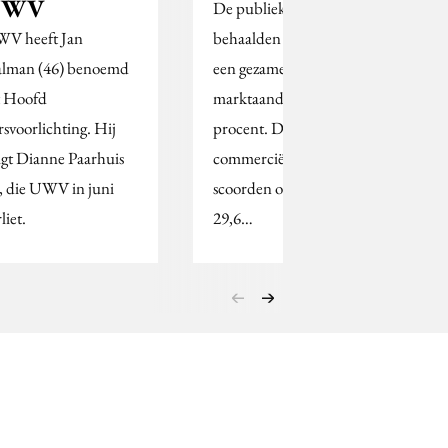
UWV
De publieke zenders
V heeft Jan
behaalden in week 35
alman (46) benoemd
een gezamenlijk
t Hoofd
marktaandeel van 46,3
rsvoorlichting. Hij
procent. De
lgt Dianne Paarhuis
commerciële zenders
, die UWV in juni
scoorden opgeteld
liet.
29,6…