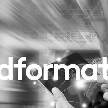
Programmatic
ering
Purpose Marketing
keting
Reputatie & crisis
nicatie