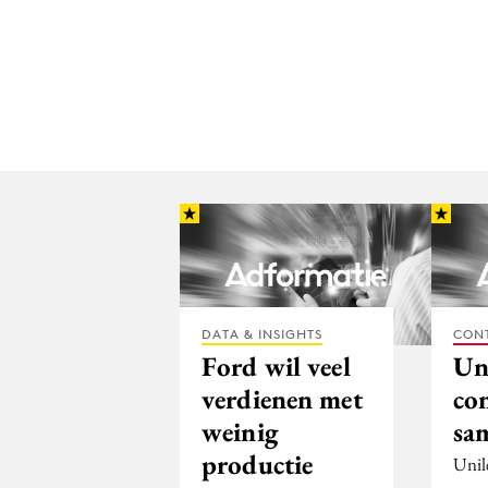
DATA & INSIGHTS
CON
Ford wil veel
Un
verdienen met
co
weinig
sa
productie
Unil