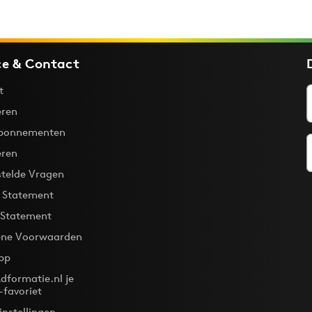
ce & Contact
t
ren
bonnementen
eren
stelde Vragen
y Statement
 Statement
ne Voorwaarden
pp
dformatie.nl je
-favoriet
instellingen