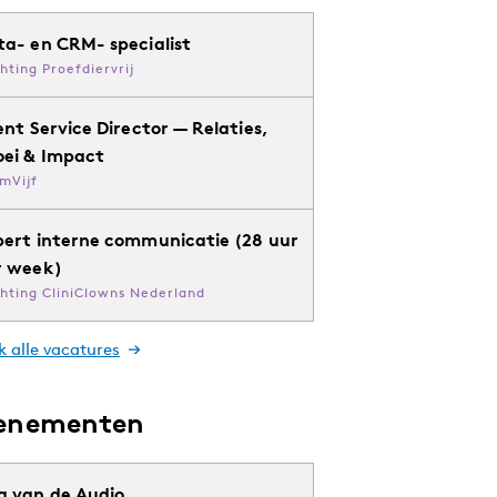
ta- en CRM- specialist
chting Proefdiervrij
ent Service Director — Relaties,
oei & Impact
mVijf
pert interne communicatie (28 uur
r week)
chting CliniClowns Nederland
k alle vacatures
enementen
g van de Audio