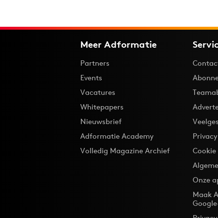
Meer Adformatie
Servi
Partners
Contac
Events
Abonne
Vacatures
Teama
Whitepapers
Advert
Nieuwsbrief
Veelge
Adformatie Academy
Privac
Volledig Magazine Archief
Cookie
Algeme
Onze a
Maak A
Google
Privacy