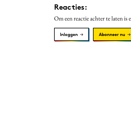
Reacties:
Om een reactie achter te laten is 
Inloggen
Abonneer nu