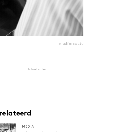
© adformatie
Advertentie
relateerd
MEDIA