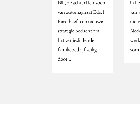
Bill, de achterkleinzoon
in h
van automagnaat Edsel
van 
Ford heeft een nieuwe
nieu
strategie bedacht om
Nede
het verlieslijdende
werk
familiebedrijf veilig
vorm
door…