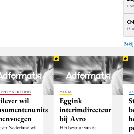
1 o
CM
13 
Beki
MEDIA
GE
TENTMARKETING
Eggink
S
ilever wil
interimdirecteur
b
nsumentenunits
bij Avro
h
menvoegen
p
Het bestuur van de
ever Nederland wil