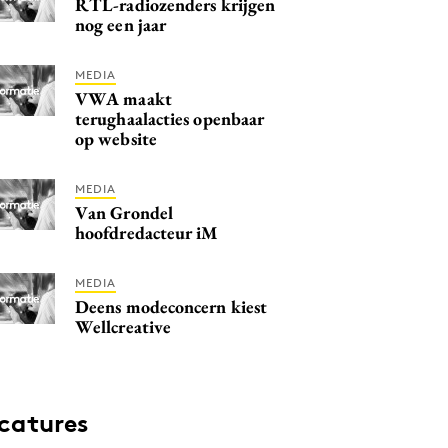
RTL-radiozenders krijgen
nog een jaar
MEDIA
VWA maakt
terughaalacties openbaar
op website
MEDIA
Van Grondel
hoofdredacteur iM
MEDIA
Deens modeconcern kiest
Wellcreative
catures