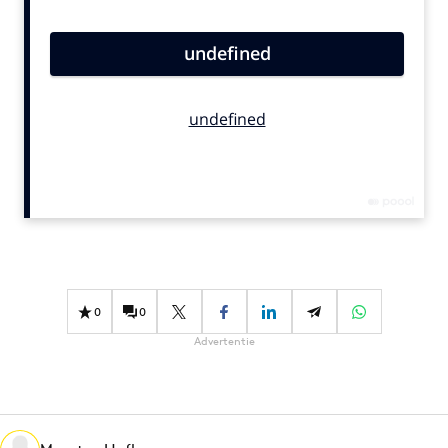
Bureaus
Campagnes
Carriere
Contentmarketing
Craft
Customer Experience
Data & Insights
Design
Digital transformation
Diversiteit
0
0
Effectiviteit
Advertentie
Gedragsverandering
Influencer marketing
Interne communicatie
Martech