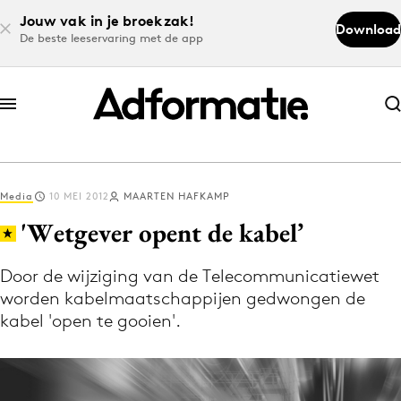
Jouw vak in je broekzak!
Download
De beste leeservaring met de app
Abonneer nu
Abonneer nu
Media
10 MEI 2012
MAARTEN HAFKAMP
Log in
'Wetgever opent de kabel’
Door de wijziging van de Telecommunicatiewet
Download de app
worden kabelmaatschappijen gedwongen de
Volg het laatste nieuws via de Adformatie
kabel 'open te gooien'.
Nieuws app