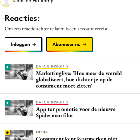
Maarten Hafkamp
Media
Merkstrategie
Reacties:
PR
Om een reactie achter te laten is een account vereist.
Programmatic
Purpose Marketing
Inloggen
Abonneer nu
Reputatie & crisis
DATA & INSIGHTS
Marketinglive: 'Hoe meer de wereld
globaliseert, hoe dichter je op de
consument moet zitten'
DATA & INSIGHTS
App ter promotie voor de nieuwe
Spiderman film
MEDIA
Consument kent keurmerken niet