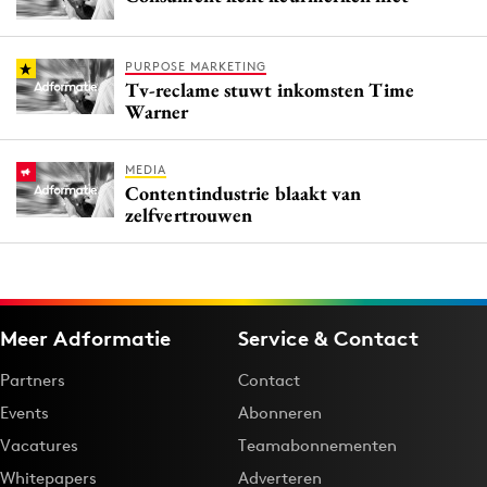
PURPOSE MARKETING
Tv-reclame stuwt inkomsten Time
Warner
MEDIA
Contentindustrie blaakt van
zelfvertrouwen
Meer Adformatie
Service & Contact
Partners
Contact
Events
Abonneren
Vacatures
Teamabonnementen
Whitepapers
Adverteren