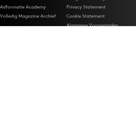
Adformatie Academy
Privacy Statement
Volledig Magazine Archief
Cookie Statement
Algemene Voorwaarden
Onze app
Maak Adformatie.nl je
Google-favoriet
Privacyinstellingen
Download de
Adformatie Nieuws App