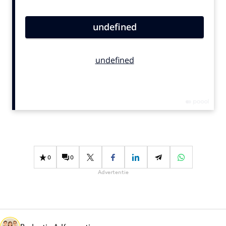
Bureaus
Campagnes
Carriere
Contentmarketing
Craft
Customer Experience
Data & Insights
Design
Digital transformation
Diversiteit
0
0
Effectiviteit
Advertentie
Gedragsverandering
Influencer marketing
Interne communicatie
Martech