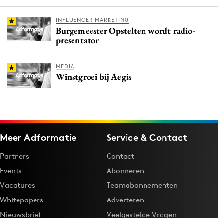
INFLUENCER MARKETING
Burgemeester Opstelten wordt radio-
presentator
MEDIA
Winstgroei bij Aegis
Meer Adformatie
Service & Contact
Partners
Contact
Events
Abonneren
Vacatures
Teamabonnementen
Whitepapers
Adverteren
Nieuwsbrief
Veelgestelde Vragen