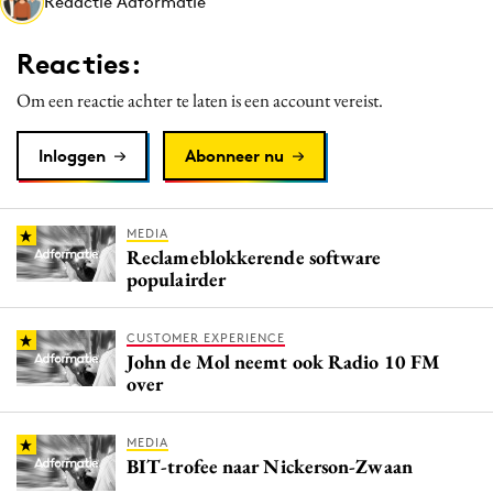
Redactie Adformatie
Media
Merkstrategie
Reacties:
PR
Om een reactie achter te laten is een account vereist.
Programmatic
Purpose Marketing
Inloggen
Abonneer nu
Reputatie & crisis
MEDIA
Reclameblokkerende software
populairder
CUSTOMER EXPERIENCE
John de Mol neemt ook Radio 10 FM
over
MEDIA
BIT-trofee naar Nickerson-Zwaan