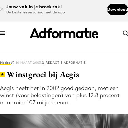
Jouw vak in je broekzak!
Download
De beste leeservaring met de app
Abonneer nu
Abonneer nu
Media
10 MAART 2003
REDACTIE ADFORMATIE
Log in
Winstgroei bij Aegis
Aegis heeft het in 2002 goed gedaan, met een
Download de app
winst (voor belastingen) van plus 12,8 procent
Volg het laatste nieuws via de Adformatie
naar ruim 107 miljoen euro.
Nieuws app