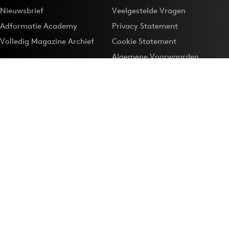
Nieuwsbrief
Veelgestelde Vragen
Adformatie Academy
Privacy Statement
Volledig Magazine Archief
Cookie Statement
Algemene Voorwaarden
Onze app
Maak Adformatie.nl je
Google-favoriet
Privacyinstellingen
Download de
Adformatie Nieuws App