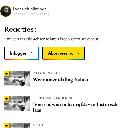
Media
Roderick Mirande
Redacteur marketing
Merkstrategie
PR
Reacties:
Programmatic
Om een reactie achter te laten is een account vereist.
Purpose Marketing
Reputatie & crisis
Inloggen
Abonneer nu
DATA & INSIGHTS
Weer omzetdaling Yahoo
GEDRAGSVERANDERING
'Vertrouwen in bedrijfsleven historisch
laag'
MEDIA