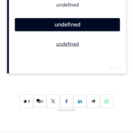
Bureaus
Campagnes
Carriere
Contentmarketing
Craft
Customer Experience
Data & Insights
Design
Digital transformation
Diversiteit
Effectiviteit
0
0
Gedragsverandering
Advertentie
Influencer marketing
Interne communicatie
Martech