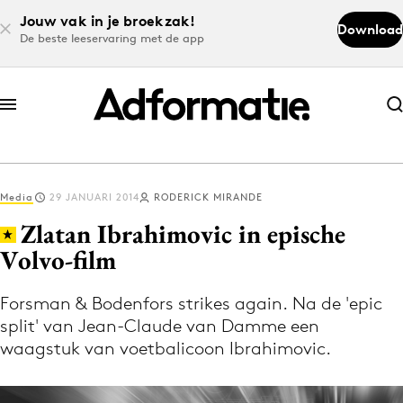
Jouw vak in je broekzak!
Download
De beste leeservaring met de app
Abonneer nu
Abonneer nu
Media
29 JANUARI 2014
RODERICK MIRANDE
Log in
Zlatan Ibrahimovic in epische
Volvo-film
Download de app
Volg het laatste nieuws via de Adformatie
Forsman & Bodenfors strikes again. Na de 'epic
split' van Jean-Claude van Damme een
Nieuws app
waagstuk van voetbalicoon Ibrahimovic.