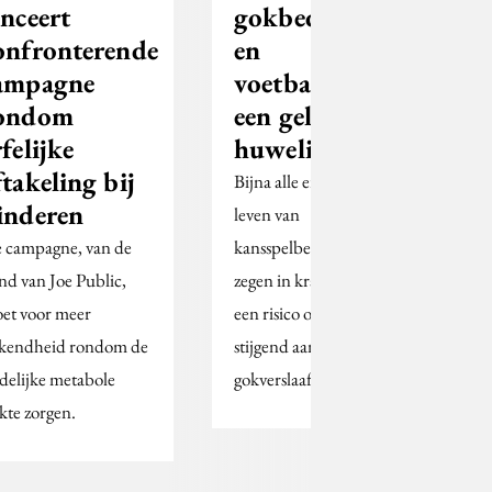
anceert
gokbedrijven
onfronterende
en
ampagne
voetbalclubs
ondom
een gelukkig
rfelijke
huwelijk aan?
ftakeling bij
Bijna alle eredivisieclubs
inderen
leven van
 campagne, van de
kansspelbedrijven; een
nd van Joe Public,
zegen in krappe tijden,
et voor meer
een risico op een
kendheid rondom de
stijgend aantal
delijke metabole
gokverslaafden
ekte zorgen.