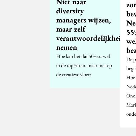
Niet naar
zo
diversity
be
managers wijzen,
Ne
maar zelf
55%
verantwoordelijkheid
we
nemen
be
Hoe kan het dat 50+ers wel
De pr
in de top zitten, maar niet op
begin
de creatieve vloer?
Hoe 
Nede
Onde
Mark
onde