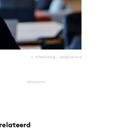
© Afbeelding: aangeleverd
Advertentie
relateerd