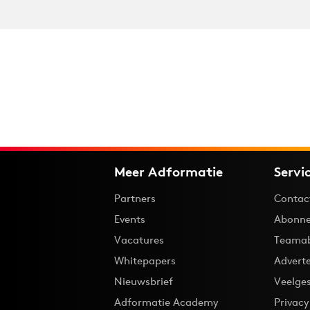
Meer Adformatie
Servi
Partners
Contac
Events
Abonne
Vacatures
Teama
Whitepapers
Advert
Nieuwsbrief
Veelge
Adformatie Academy
Privac