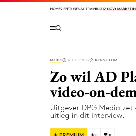
HOME
HOME
9 SEPT: GENAI-TRAINING
9 SEPT: GENAI-TRAINING
12 NOV: MARKETIN
12 NOV: MARKETIN
Media
4 JULI 2022
RENS BLOM
Volg het laatste nieuws via de Adformatie N
Zo wil AD Pla
video-on-de
Topics
Uitgever DPG Media zet 
Artificial Intelligence
Design
uitleg in dit interview.
Bureaus
Digital transf
Campagnes
Diversiteit
PREMIUM
0
0