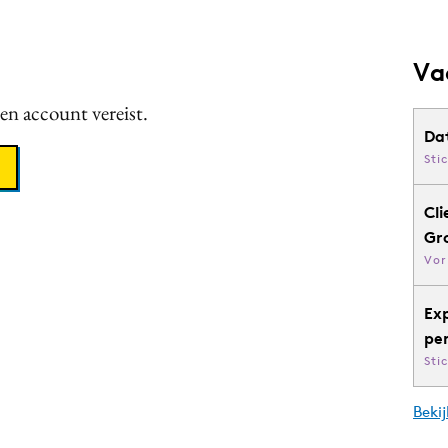
Va
een account vereist.
Da
Sti
Cli
Gr
Vor
Ex
pe
Sti
Bekij