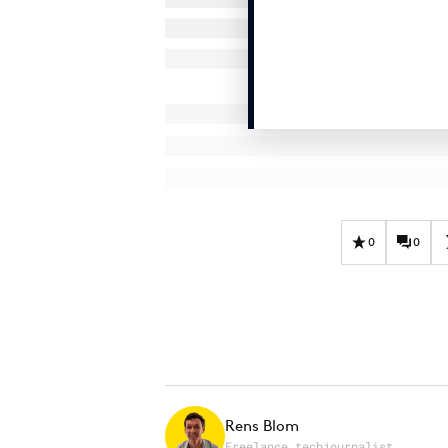
0
0
Rens Blom
Freelance techjournalist