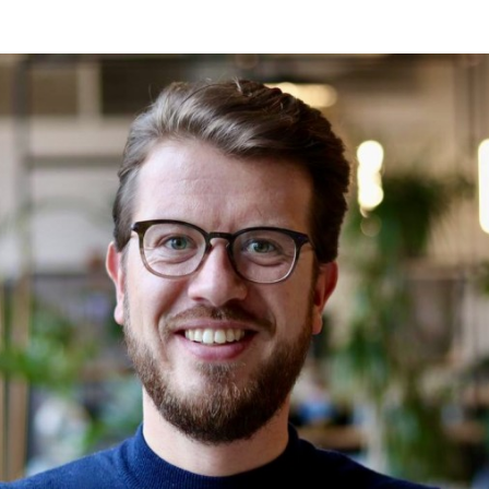
Programmatic
ering
Purpose Marketing
keting
Reputatie & crisis
nicatie