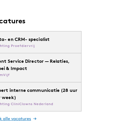
catures
ta- en CRM- specialist
chting Proefdiervrij
ent Service Director — Relaties,
oei & Impact
mVijf
pert interne communicatie (28 uur
r week)
chting CliniClowns Nederland
k alle vacatures