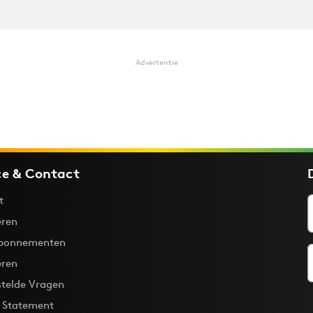
Advertentie
ce & Contact
t
ren
bonnementen
eren
stelde Vragen
y Statement