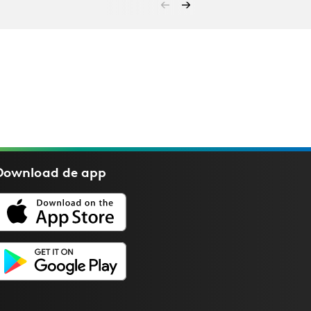
Download de
app