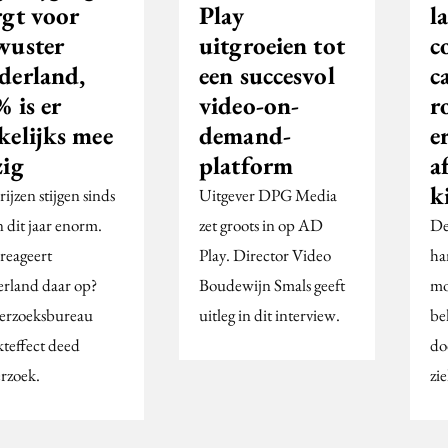
rgt voor
Play
l
wuster
uitgroeien tot
c
derland,
een succesvol
c
 is er
video-on-
r
kelijks mee
demand-
e
zig
platform
a
k
ijzen stijgen sinds
Uitgever DPG Media
 dit jaar enorm.
zet groots in op AD
De
reageert
Play. Director Video
ha
rland daar op?
Boudewijn Smals geeft
mo
rzoeksbureau
uitleg in dit interview.
be
teffect deed
do
rzoek.
zi