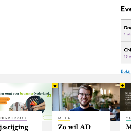
Ev
Da
1 o
CM
13 
Beki
TNERBIJDRAGE
MEDIA
CA
jsstijging
Zo wil AD
M