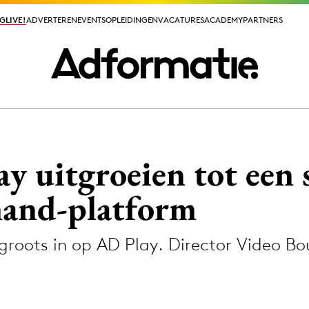
GLIVE!
GLIVE!
ADVERTEREN
ADVERTEREN
EVENTS
EVENTS
OPLEIDINGEN
OPLEIDINGEN
VACATURES
VACATURES
ACADEMY
ACADEMY
PARTNERS
PARTNERS
ieuws app
y uitgroeien tot een 
mand-platform
groots in op AD Play. Director Video B
Media
ormation
Merkstrategie
PR