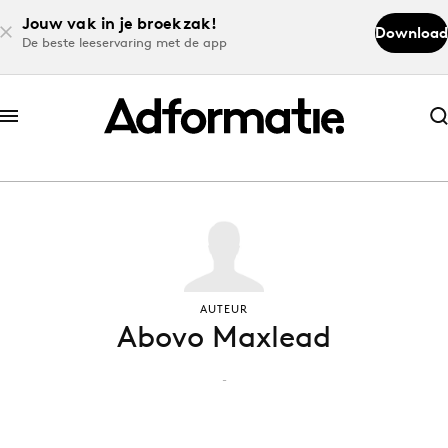
Jouw vak in je broekzak!
Download
De beste leeservaring met de app
Abonneer nu
Abonneer nu
Log in
Download de app
AUTEUR
Abovo Maxlead
Volg het laatste nieuws via de Adformatie
Nieuws app
-