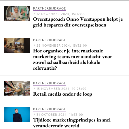
PARTNERBIJDRAGE
/ 12 DECEMBER 2024, 15:17:00
Overstapcoach Onno Verstappen helpt je
Menu
geld besparen dit overstapseizoen
Home
PARTNERBIJDRAGE
9 sept: GenAI-training
/ 28 NOVEMBER 2024, 15:32:00
Hoe organiseer je internationale
12 nov: MarketingLive!
marketing teams met aandacht voor
Adverteren
zowel schaalbaarheid als lokale
relevantie?
Events
Opleidingen
PARTNERBIJDRAGE
Vacatures
/ 15 NOVEMBER 2024, 10:25:00
Retail media onder de loep
Academy
Partners
PARTNERBIJDRAGE
Topics
/ 31 OKTOBER 2024, 11:53:00
Tijdloze marketingprincipes in snel
veranderende wereld
Artificial Intelligence