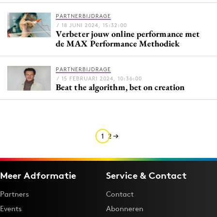
Media
PARTNERBIJDRAGE
Merkstrategie
/ 18 JUNI 2024, 15:32:00
Verbeter jouw online performance met
PR
de MAX Performance Methodiek
Programmatic
Purpose Marketing
PARTNERBIJDRAGE
/ 15 FEBRUARI 2024, 10:36:00
Reputatie & crisis
Beat the algorithm, bet on creation
1
2
Meer Adformatie
Service & Contact
Partners
Contact
Events
Abonneren