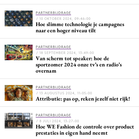
Bureaus
PARTNERBIJDRAGE
Campagnes
/ 10 OKTOBER 2024, 09:46:00
Hoe slimme technologie je campagnes
Carriere
naar een hoger niveau tilt
Contentmarketing
Craft
PARTNERBIJDRAGE
Customer Experience
/ 18 SEPTEMBER 2024, 13:49:00
Van scherm tot speaker: hoe de
Data & Insights
sportzomer 2024 onze tv’s en radio’s
overnam
Design
Digital transformation
PARTNERBIJDRAGE
Diversiteit
/ 13 AUGUSTUS 2024, 11:05:00
Attributie: pas op, reken jezelf niet rijk!
Effectiviteit
Gedragsverandering
PARTNERBIJDRAGE
Influencer marketing
/ 8 JULI 2024, 13:27:00
Hoe WE Fashion de controle over product
Interne communicatie
prestaties in eigen hand neemt
Martech