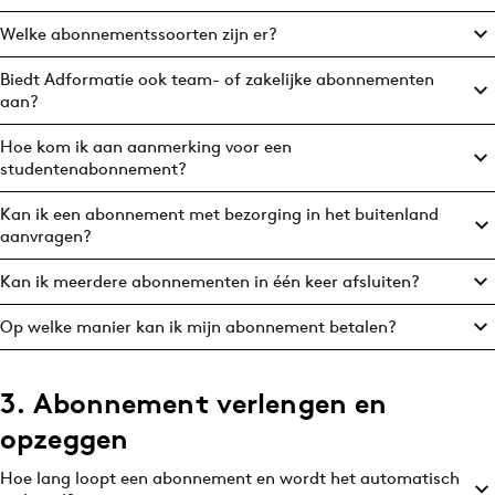
Welke abonnementssoorten zijn er?
Biedt Adformatie ook team- of zakelijke abonnementen
Menu
aan?
Home
Hoe kom ik aan aanmerking voor een
9 sept: GenAI-training
studentenabonnement?
12 nov: MarketingLive!
Kan ik een abonnement met bezorging in het buitenland
Adverteren
aanvragen?
Events
Kan ik meerdere abonnementen in één keer afsluiten?
Opleidingen
Op welke manier kan ik mijn abonnement betalen?
Vacatures
Academy
3. Abonnement verlengen en
Partners
opzeggen
Topics
Hoe lang loopt een abonnement en wordt het automatisch
Artificial Intelligence