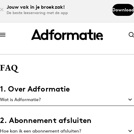
Jouw vak in je broekzak!
Download
De beste leeservaring met de app
Abonneer nu
Abonneer nu
FAQ
Log in
1. Over Adformatie
Download de app
Volg het laatste nieuws via de Adformatie
Wat is Adformatie?
Nieuws app
2. Abonnement afsluiten
Hoe kan ik een abonnement afsluiten?