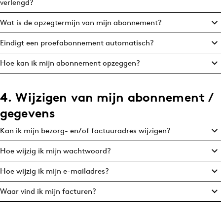
verlengd?
Bureaus
Wat is de opzegtermijn van mijn abonnement?
Campagnes
Carriere
Eindigt een proefabonnement automatisch?
Contentmarketing
Hoe kan ik mijn abonnement opzeggen?
Craft
Customer Experience
4. Wijzigen van mijn abonnement /
Data & Insights
gegevens
Design
Digital transformation
Kan ik mijn bezorg- en/of factuuradres wijzigen?
Diversiteit
Hoe wijzig ik mijn wachtwoord?
Effectiviteit
Hoe wijzig ik mijn e-mailadres?
Gedragsverandering
Influencer marketing
Waar vind ik mijn facturen?
Interne communicatie
Martech