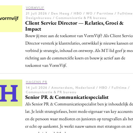
VORMVIJF
21 juli 2026 / Den Haag / HBO / WO / Parttime / Fulltime
Designbureau / Communicatie & PR bureau
Client Service Director — Relaties, Groei &
Menu
Impact
Home
Bouw jij mee aan de toekomst van VormVijf? Als Client Servic
Director versterk je klantrelaties, ontwikkel je nieuwe kansen e
9 sept: GenAI-training
verbind je strategie, inhoud en ontwerp. Als MT-lid geef je me
12 nov: MarketingLive!
richting aan de commerciële koers en bouw je actief aan de
Adverteren
toekomst van VormVijf.
Events
Opleidingen
HAGENS PR
14 juli 2026 / Amsterdam, Nederland / HBO / Fulltime /
Vacatures
Communicatie & PR bureau
Senior PR & Communicatiespecialist
Academy
Als Senior PR & Communicatiespecialist ben je inhoudelijk d
Partners
lat. Je leidt strategiefases, bent mede-eigenaar van key accounts
Topics
en de persoon waar medioren en junioren op terugvallen als he
er echt op aankomt. Je werkt nauw samen met strategen en zet
Artificial Intelligence