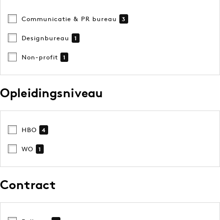
Communicatie & PR bureau
3
Designbureau
1
Non-profit
1
Opleidingsniveau
HBO
4
WO
1
Contract