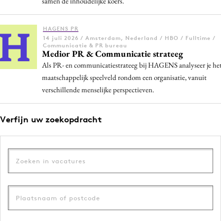
samen de inhoudelijke koers.
Bureaus
Campagnes
HAGENS PR
14 juli 2026 / Amsterdam, Nederland / HBO / Fulltime /
Carriere
Communicatie & PR bureau
Medior PR & Communicatie strateeg
Contentmarketing
Als PR- en communicatiestrateeg bij HAGENS analyseer je he
Craft
maatschappelijk speelveld rondom een organisatie, vanuit
Customer Experience
verschillende menselijke perspectieven.
Data & Insights
Design
Verfijn uw zoekopdracht
Digital transformation
Diversiteit
Effectiviteit
Gedragsverandering
Influencer marketing
Interne communicatie
Martech