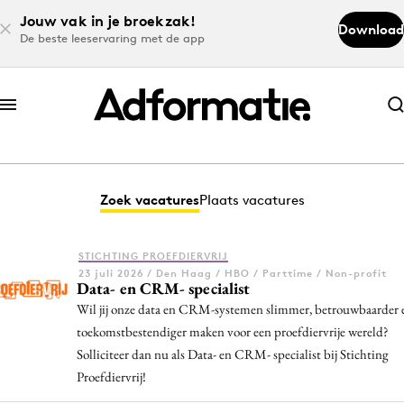
Jouw vak in je broekzak!
Download
De beste leeservaring met de app
Abonneer nu
Abonneer nu
Zoek vacatures
Plaats vacatures
Log in
STICHTING PROEFDIERVRIJ
23 juli 2026 / Den Haag / HBO / Parttime / Non-profit
Download de app
Data- en CRM- specialist
Volg het laatste nieuws via de Adformatie
Wil jij onze data en CRM-systemen slimmer, betrouwbaarder 
Nieuws app
toekomstbestendiger maken voor een proefdiervrije wereld?
Solliciteer dan nu als Data- en CRM- specialist bij Stichting
Proefdiervrij!