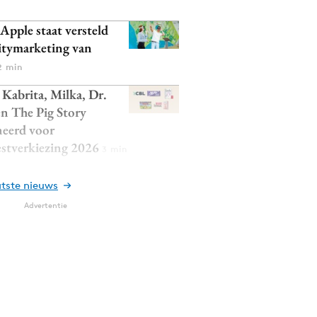
 Apple staat versteld
itymarketing van
2 min
Kabrita, Milka, Dr.
en The Pig Story
eerd voor
estverkiezing 2026
3 min
atste nieuws
Advertentie