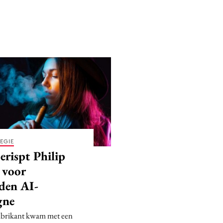
EGIE
rispt Philip
 voor
den AI-
gne
abrikant kwam met een