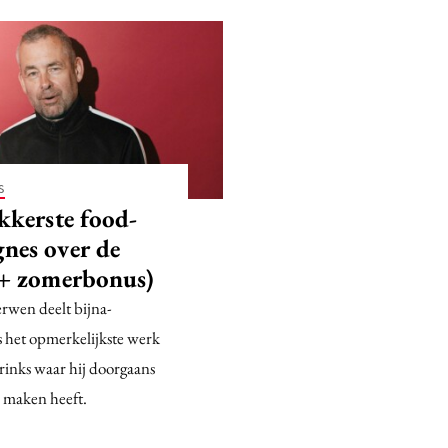
S
kkerste food-
nes over de
(+ zomerbonus)
rwen deelt bijna-
 het opmerkelijkste werk
rinks waar hij doorgaans
e maken heeft.