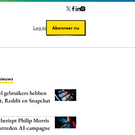
Log in
Log in
Abonneer nu
Abonneer nu
nieuws
l gebruikers hebben
t, Reddit en Snapchat
erispt Philip Morris
streden AI-campagne