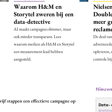
Waarom H&M en
Nielse
Storytel zweren bij een
Double
data-detective
meer g
reclam
AI maakt campagnes slimmer, maar
ook minder transparant. Lees
De deal van
waarom merken als H&M en Storytel
adverteerd
een measurement lead hebben
opleveren, 
aangesteld.
controle bij
Nieuwe
n vijf stappen een effectieve campagne op
Data- 
Stichtin