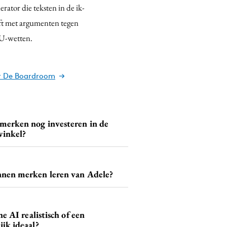
rator die teksten in de ik-
ft met argumenten tegen
EU-wetten.
er De Boardroom
merken nog investeren in de
winkel?
nen merken leren van Adele?
he AI realistisch of een
jk ideaal?