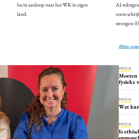
los in aanloop naar het WK in eigen
AI-tekstgene
land.
vorm schrij
strengere 
Alles ov
MEDIA
Moeten 
fysieke 
MEDIA
Wat kun
MEDIA
Is ethisc
onmogeli