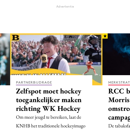
Advertentie
PARTNERBIJDRAGE
MERKSTRAT
Zelfspot moet hockey
RCC be
toegankelijker maken
Morris
richting WK Hockey
omstre
campa
Om meer jeugd te bereiken, laat de
KNHB het traditionele hockeyimago
De tabaksf