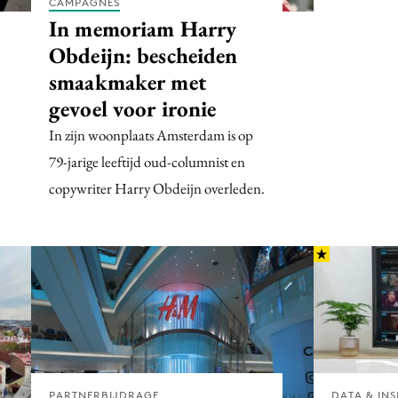
CAMPAGNES
In memoriam Harry
Obdeijn: bescheiden
smaakmaker met
gevoel voor ironie
In zijn woonplaats Amsterdam is op
79-jarige leeftijd oud-columnist en
copywriter Harry Obdeijn overleden.
PARTNERBIJDRAGE
DATA & INS