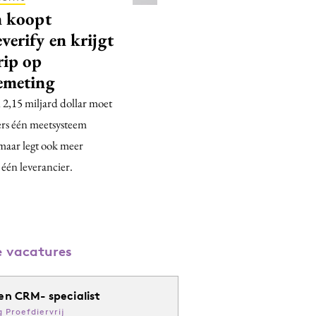
n koopt
verify en krijgt
rip op
emeting
 2,15 miljard dollar moet
ers één meetsysteem
maar legt ook meer
 één leverancier.
 vacatures
en CRM- specialist
g Proefdiervrij