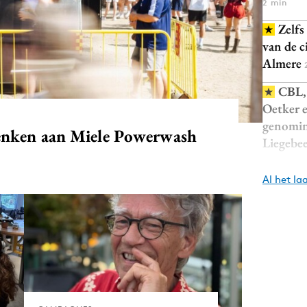
Programmatic
2 min
ering
Purpose Marketing
Zelfs
keting
Reputatie & crisis
van de c
Almere
nicatie
CBL, 
Oetker 
genomin
enken aan Miele Powerwash
Liegebe
Al het la