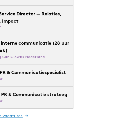
Service Director — Relaties,
& Impact
f
 interne communicatie (28 uur
ek)
g CliniClowns Nederland
 PR & Communicatiespecialist
pr
 PR & Communicatie strateeg
pr
le vacatures