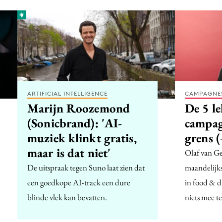
ARTIFICIAL INTELLIGENCE
CAMPAGNE
Marijn Roozemond
De 5 le
(Sonicbrand): 'AI-
campag
muziek klinkt gratis,
grens 
maar is dat niet'
Olaf van Ge
De uitspraak tegen Suno laat zien dat
maandelijks
een goedkope AI-track een dure
in food & d
blinde vlek kan bevatten.
niets mee t