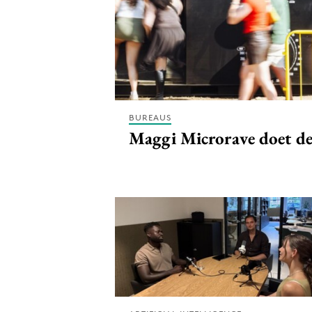
Carriere
Effectiviteit
Contentmarketing
Gedragsverand
Craft
Influencer mar
Customer Experience
Interne commu
Data & Insights
Martech
BUREAUS
Maggi Microrave doet d