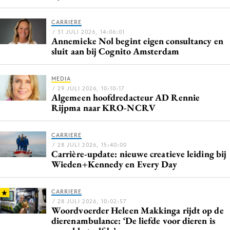
CARRIERE
/ 31 JULI 2026, 14:06:01
Annemieke Nol begint eigen consultancy en
Menu
sluit aan bij Cognito Amsterdam
Home
9 sept: GenAI-training
MEDIA
/ 29 JULI 2026, 10:10:17
12 nov: MarketingLive!
Algemeen hoofdredacteur AD Rennie
Rijpma naar KRO-NCRV
Adverteren
Events
CARRIERE
Opleidingen
/ 28 JULI 2026, 15:40:00
Carrière-update: nieuwe creatieve leiding bij
Vacatures
Wieden+Kennedy en Every Day
Academy
Partners
CARRIERE
/ 28 JULI 2026, 10:02:57
Topics
Woordvoerder Heleen Makkinga rijdt op de
dierenambulance: ‘De liefde voor dieren is
Artificial Intelligence