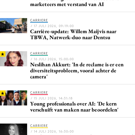
marketeers met verstand van AI
Media
Merkstrategie
CARRIERE
PR
/ 17 JULI 2026, 09:19:00
Carrière-update: Willem Maijvis naar
Programmatic
TBWA, Natwerk-duo naar Dentsu
Purpose Marketing
Reputatie & crisis
CARRIERE
/ 16 JULI 2026, 15:00:00
Neslihan Akkurt: 'In de reclame is er een
diversiteitsprobleem, vooral achter de
camera'
CARRIERE
/ 15 JULI 2026, 14:31:18
Young professionals over AI: 'De kern
verschuift van maken naar beoordelen'
CARRIERE
/ 14 JULI 2026, 16:30:00