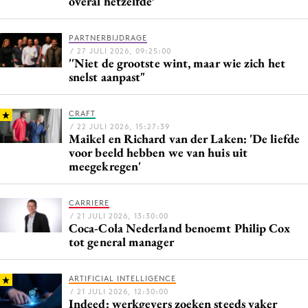
overal hetzelfde’
Bureaus
Campagnes
PARTNERBIJDRAGE
/ 27 JULI 2026, 09:25:00
Carriere
''Niet de grootste wint, maar wie zich het
Contentmarketing
snelst aanpast"
Craft
CRAFT
Customer Experience
/ 22 JULI 2026, 15:27:39
Data & Insights
Maikel en Richard van der Laken: 'De liefde
voor beeld hebben we van huis uit
Design
meegekregen'
Digital transformation
Diversiteit
CARRIERE
/ 21 JULI 2026, 13:30:00
Effectiviteit
Coca-Cola Nederland benoemt Philip Cox
Gedragsverandering
tot general manager
Influencer marketing
ARTIFICIAL INTELLIGENCE
Interne communicatie
/ 21 JULI 2026, 12:30:00
Martech
Indeed: werkgevers zoeken steeds vaker