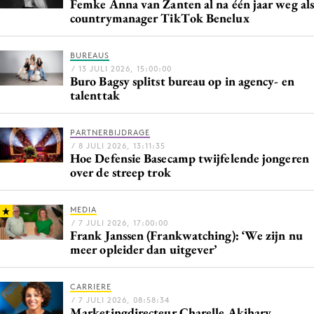
Femke Anna van Zanten al na één jaar weg als
countrymanager TikTok Benelux
BUREAUS
/ 13 JULI 2026, 15:00:00
Buro Bagsy splitst bureau op in agency- en
talenttak
PARTNERBIJDRAGE
/ 8 JULI 2026, 13:11:35
Hoe Defensie Basecamp twijfelende jongeren
over de streep trok
MEDIA
/ 7 JULI 2026, 17:00:00
Frank Janssen (Frankwatching): ‘We zijn nu
meer opleider dan uitgever’
CARRIERE
/ 7 JULI 2026, 08:58:34
Marketingdirecteur Charelle Akihary