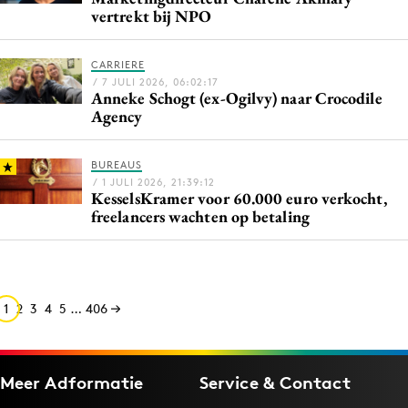
vertrekt bij NPO
CARRIERE
/ 7 JULI 2026, 06:02:17
Anneke Schogt (ex-Ogilvy) naar Crocodile
Agency
BUREAUS
/ 1 JULI 2026, 21:39:12
KesselsKramer voor 60.000 euro verkocht,
freelancers wachten op betaling
1
2
3
4
5
…
406
Meer Adformatie
Service & Contact