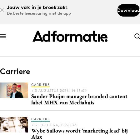
Jouw vak in je broekzak!
Download
De beste leeservaring met de app
Abonneer nu
Abonneer nu
Carriere
Log in
CARRIERE
/ 3 AUGUSTUS 2026, 14:15:04
Sander Pluijm manager branded content
Download de app
label MHX van Mediahuis
Volg het laatste nieuws via de Adformatie
Nieuws app
CARRIERE
/ 31 JULI 2026, 15:50:36
Wybe Sallows wordt 'marketing lead' bij
Ajax