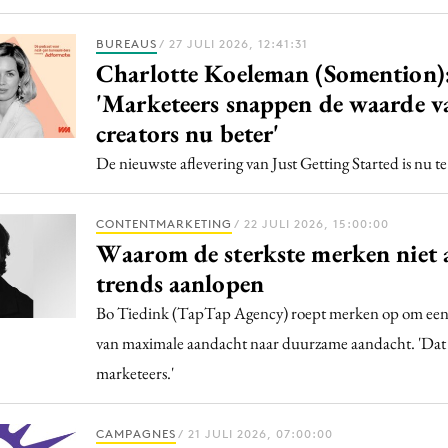
BUREAUS
/ 27 JULI 2026, 12:41:31
Charlotte Koeleman (Somention)
'Marketeers snappen de waarde v
creators nu beter'
De nieuwste aflevering van Just Getting Started is nu te
CONTENTMARKETING
/ 22 JULI 2026, 15:00:00
Waarom de sterkste merken niet 
trends aanlopen
Bo Tiedink (TapTap Agency) roept merken op om een 
van maximale aandacht naar duurzame aandacht. 'Dat 
marketeers.'
CAMPAGNES
/ 21 JULI 2026, 07:00:00