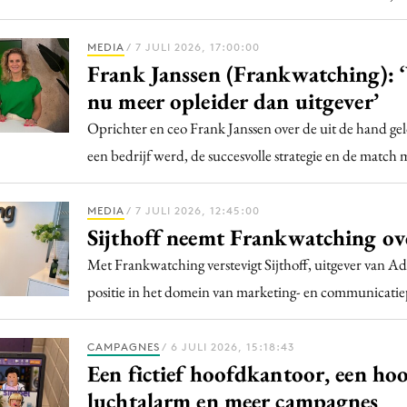
MEDIA
/ 7 JULI 2026, 17:00:00
Frank Janssen (Frankwatching): 
nu meer opleider dan uitgever’
Oprichter en ceo Frank Janssen over de uit de hand g
een bedrijf werd, de succesvolle strategie en de match
MEDIA
/ 7 JULI 2026, 12:45:00
Sijthoff neemt Frankwatching ov
Met Frankwatching verstevigt Sijthoff, uitgever van Ad
positie in het domein van marketing- en communicatiep
CAMPAGNES
/ 6 JULI 2026, 15:18:43
Een fictief hoofdkantoor, een ho
luchtalarm en meer campagnes