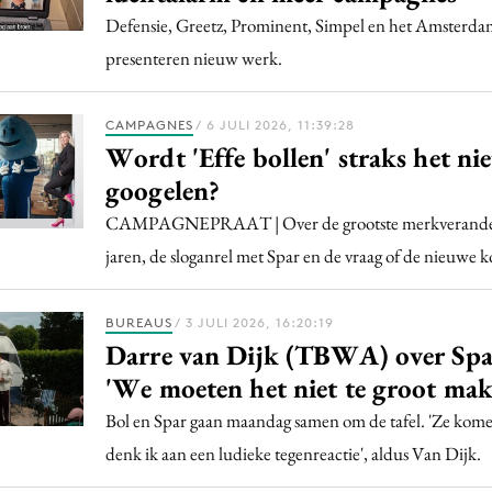
Defensie, Greetz, Prominent, Simpel en het Amsterda
presenteren nieuw werk.
CAMPAGNES
/ 6 JULI 2026, 11:39:28
Wordt 'Effe bollen' straks het ni
googelen?
CAMPAGNEPRAAT | Over de grootste merkveranderi
jaren, de sloganrel met Spar en de vraag of de nieuwe ko
BUREAUS
/ 3 JULI 2026, 16:20:19
Darre van Dijk (TBWA) over Spa
'We moeten het niet te groot mak
Bol en Spar gaan maandag samen om de tafel. 'Ze komen
denk ik aan een ludieke tegenreactie', aldus Van Dijk.