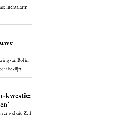
mse luchtalarm
euwe
ng van Bol in
ers beklijft.
r-kwestie:
en'
 er wel uit. Zelf