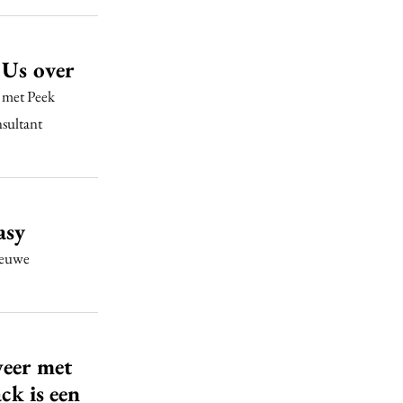
 Us over
 met Peek
nsultant
asy
ieuwe
weer met
ck is een