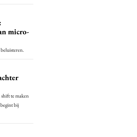
:
an micro-
 beluisteren.
achter
shift te maken
begint bij