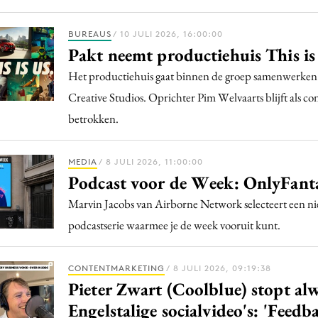
BUREAUS
/ 10 JULI 2026, 16:00:00
Pakt neemt productiehuis This is
Het productiehuis gaat binnen de groep samenwerken
Creative Studios. Oprichter Pim Welvaarts blijft als co
betrokken.
MEDIA
/ 8 JULI 2026, 11:00:00
Podcast voor de Week: OnlyFant
Marvin Jacobs van Airborne Network selecteert een n
podcastserie waarmee je de week vooruit kunt.
CONTENTMARKETING
/ 8 JULI 2026, 09:19:38
Pieter Zwart (Coolblue) stopt al
Engelstalige socialvideo's: 'Feedba