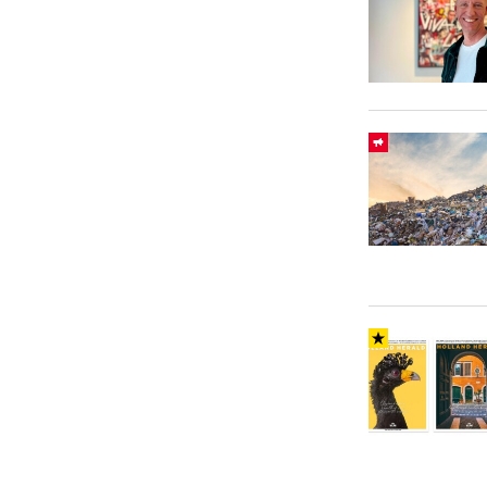
Carriere
Effectiviteit
Contentmarketing
Gedragsverand
Craft
Influencer mar
Customer Experience
Interne commu
Data & Insights
Martech