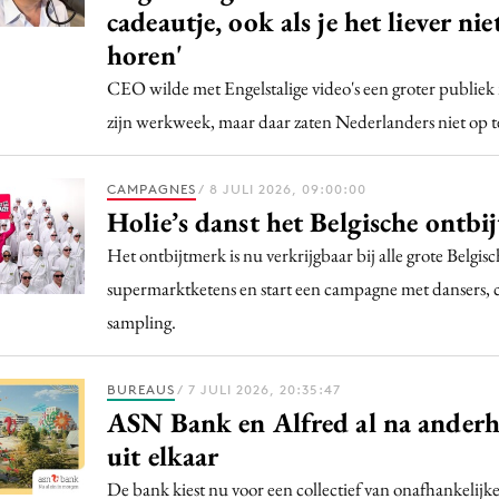
cadeautje, ook als je het liever nie
horen'
CEO wilde met Engelstalige video's een groter publie
zijn werkweek, maar daar zaten Nederlanders niet op 
CAMPAGNES
/ 8 JULI 2026, 09:00:00
Holie’s danst het Belgische ontbi
Het ontbijtmerk is nu verkrijgbaar bij alle grote Belgis
supermarktketens en start een campagne met dansers, c
sampling.
BUREAUS
/ 7 JULI 2026, 20:35:47
ASN Bank en Alfred al na anderha
uit elkaar
De bank kiest nu voor een collectief van onafhankelijke