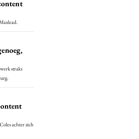
content
oMaxlead.
genoeg,
 werk straks
burg.
ontent
Coles achter zich