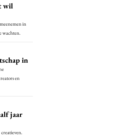
t wil
k meenemen in
te wachten.
jtschap in
che
reators en
lf jaar
 creatieven.