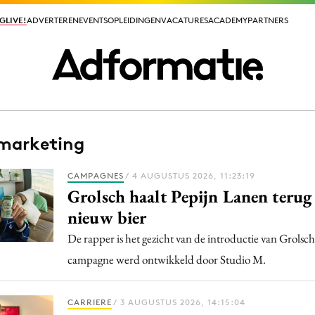
GLIVE!
GLIVE!
ADVERTEREN
ADVERTEREN
EVENTS
EVENTS
OPLEIDINGEN
OPLEIDINGEN
VACATURES
VACATURES
ACADEMY
ACADEMY
PARTNERS
PARTNERS
marketing
ieuws app
CAMPAGNES
/ 4 AUGUSTUS 2026, 11:23:19
Grolsch haalt Pepijn Lanen terug
nieuw bier
De rapper is het gezicht van de introductie van Grolsch
Media
campagne werd ontwikkeld door Studio M.
ormation
Merkstrategie
PR
CARRIERE
/ 3 AUGUSTUS 2026, 14:15:04