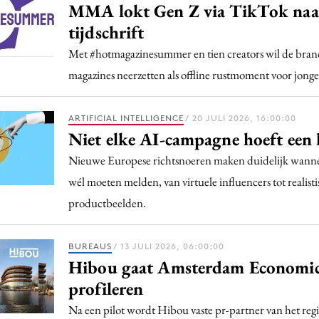
MMA lokt Gen Z via TikTok naa
tijdschrift
Met #hotmagazinesummer en tien creators wil de bran
magazines neerzetten als offline rustmoment voor jonge
ARTIFICIAL INTELLIGENCE
/ 20 JULI 2026, 16:00:00
Niet elke AI-campagne hoeft een 
Nieuwe Europese richtsnoeren maken duidelijk wann
wél moeten melden, van virtuele influencers tot realist
productbeelden.
BUREAUS
/ 13 JULI 2026, 06:00:00
Hibou gaat Amsterdam Economi
profileren
Na een pilot wordt Hibou vaste pr-partner van het reg