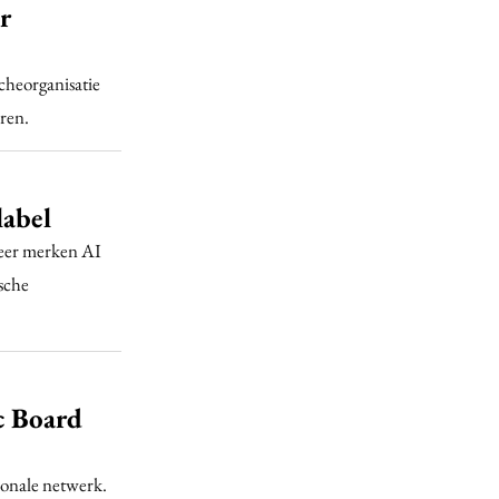
r
cheorganisatie
ren.
label
eer merken AI
ische
c Board
ionale netwerk.