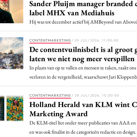
Programmatic
Sander Pluijm manager branded 
ering
Purpose Marketing
label MHX van Mediahuis
keting
Reputatie & crisis
Hij was tot december actief bij AMBeyond van Abov
nicatie
CONTENTMARKETING
/ 29 JULI 2026, 11:00:00
De contentvuilnisbelt is al groot 
laten we niet nog meer verspillen
In plaats van op te vallen en mensen te raken, raakt ons
verloren in de vergetelheid, waarschuwt Jari Kloppen
CONTENTMARKETING
/ 28 JULI 2026, 15:00:00
Holland Herald van KLM wint C
Marketing Award
De KLM-titel liet onder meer publicaties van AAA en 
en was ook finalist in de categorieën redactie en design.