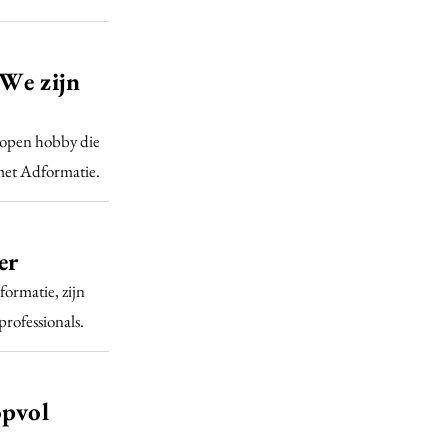
‘We zijn
elopen hobby die
 met Adformatie.
er
formatie, zijn
rofessionals.
opvol