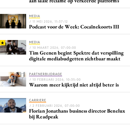
aan saaie reclame op verkeerde platforms'
Bureaus
Campagnes
MEDIA
/ 11 MEI 2026, 11:37:12
Carriere
Podcast voor de Week: Cocaïnekoorts III
Contentmarketing
Craft
MEDIA
/ 10 MAART 2026, 07:00:00
Customer Experience
Tim Geenen begint Spektre dat verspilling
Data & Insights
digitale mediabudgetten zichtbaar maakt
Design
PARTNERBIJDRAGE
Digital transformation
/ 10 FEBRUARI 2026, 10:35:00
Diversiteit
Waarom meer kijktijd niet altijd beter is
Effectiviteit
CARRIERE
Gedragsverandering
/ 2 FEBRUARI 2026, 07:00:00
Influencer marketing
Florian Jonathans business director Benelux
bij Readpeak
Interne communicatie
Martech