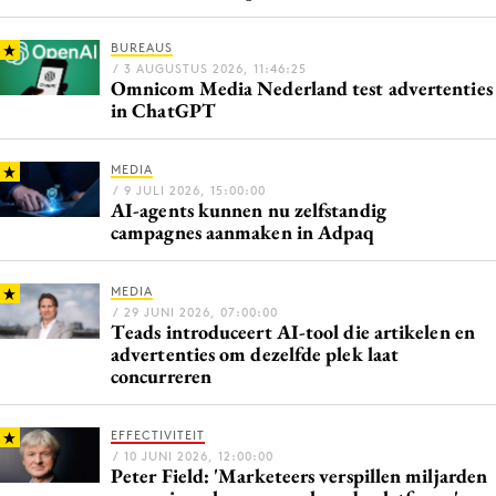
BUREAUS
/ 3 AUGUSTUS 2026, 11:46:25
Omnicom Media Nederland test advertenties
Menu
in ChatGPT
Home
9 sept: GenAI-training
MEDIA
/ 9 JULI 2026, 15:00:00
12 nov: MarketingLive!
AI-agents kunnen nu zelfstandig
campagnes aanmaken in Adpaq
Adverteren
Events
MEDIA
Opleidingen
/ 29 JUNI 2026, 07:00:00
Teads introduceert AI-tool die artikelen en
Vacatures
advertenties om dezelfde plek laat
Academy
concurreren
Partners
EFFECTIVITEIT
Topics
/ 10 JUNI 2026, 12:00:00
Peter Field: 'Marketeers verspillen miljarden
Artificial Intelligence