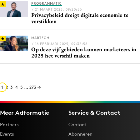
PROGRAMMATIC
/ 21 MAART 2025, 09:20:56
Privacybeleid dreigt digitale economie te
verstikken
MARTECH
/ 16 FEBRUARI 2025, 09:32:56
Op deze vijf gebieden kunnen marketeers in
2025 het verschil maken
1
2
3
4
5
…
273
Meer Adformatie
Service & Contact
Partners
Contact
Events
Abonneren