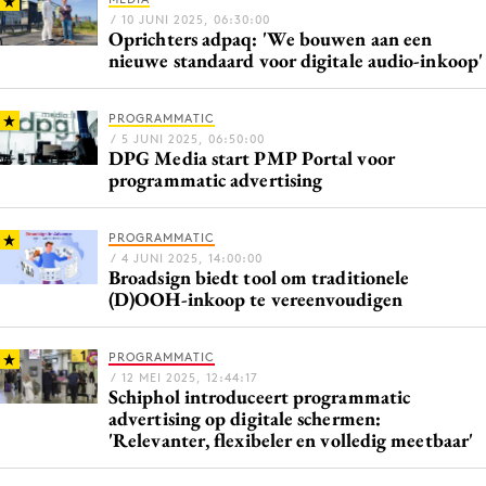
/ 10 JUNI 2025, 06:30:00
Oprichters adpaq: 'We bouwen aan een
nieuwe standaard voor digitale audio-inkoop'
PROGRAMMATIC
/ 5 JUNI 2025, 06:50:00
DPG Media start PMP Portal voor
programmatic advertising
PROGRAMMATIC
/ 4 JUNI 2025, 14:00:00
Broadsign biedt tool om traditionele
(D)OOH-inkoop te vereenvoudigen
PROGRAMMATIC
/ 12 MEI 2025, 12:44:17
Schiphol introduceert programmatic
advertising op digitale schermen:
'Relevanter, flexibeler en volledig meetbaar'