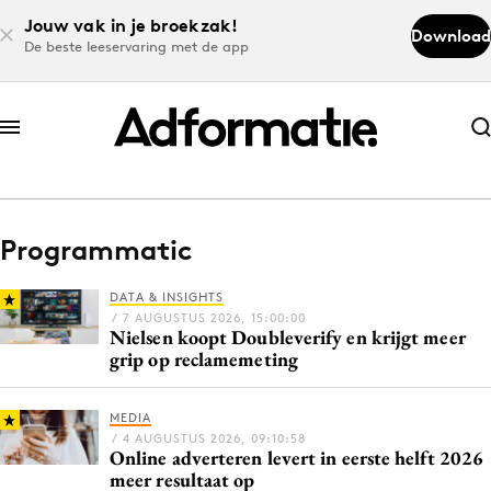
Jouw vak in je broekzak!
Download
De beste leeservaring met de app
Abonneer nu
Abonneer nu
Programmatic
Log in
DATA & INSIGHTS
/ 7 AUGUSTUS 2026, 15:00:00
Nielsen koopt Doubleverify en krijgt meer
Download de app
grip op reclamemeting
Volg het laatste nieuws via de Adformatie
Nieuws app
MEDIA
/ 4 AUGUSTUS 2026, 09:10:58
Online adverteren levert in eerste helft 2026
meer resultaat op