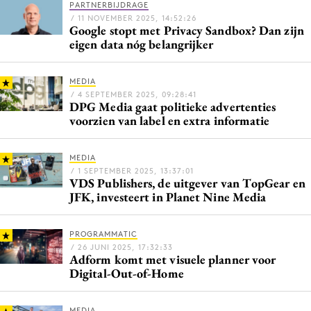
PARTNERBIJDRAGE
Media
/ 11 NOVEMBER 2025, 14:52:26
Google stopt met Privacy Sandbox? Dan zijn
Merkstrategie
eigen data nóg belangrijker
PR
Programmatic
MEDIA
/ 4 SEPTEMBER 2025, 09:28:41
Purpose Marketing
DPG Media gaat politieke advertenties
Reputatie & crisis
voorzien van label en extra informatie
MEDIA
/ 1 SEPTEMBER 2025, 13:37:01
VDS Publishers, de uitgever van TopGear en
JFK, investeert in Planet Nine Media
PROGRAMMATIC
/ 26 JUNI 2025, 17:32:33
Adform komt met visuele planner voor
Digital-Out-of-Home
MEDIA