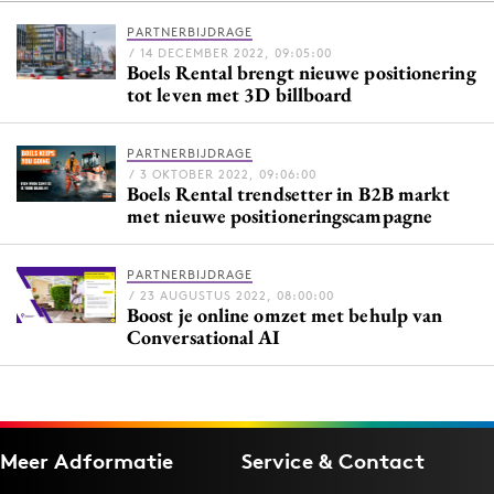
PARTNERBIJDRAGE
/ 14 DECEMBER 2022, 09:05:00
Boels Rental brengt nieuwe positionering
Menu
tot leven met 3D billboard
Home
PARTNERBIJDRAGE
9 sept: GenAI-training
/ 3 OKTOBER 2022, 09:06:00
Boels Rental trendsetter in B2B markt
12 nov: MarketingLive!
met nieuwe positioneringscampagne
Adverteren
Events
PARTNERBIJDRAGE
Opleidingen
/ 23 AUGUSTUS 2022, 08:00:00
Boost je online omzet met behulp van
Vacatures
Conversational AI
Academy
Partners
Topics
Meer Adformatie
Service & Contact
Artificial Intelligence