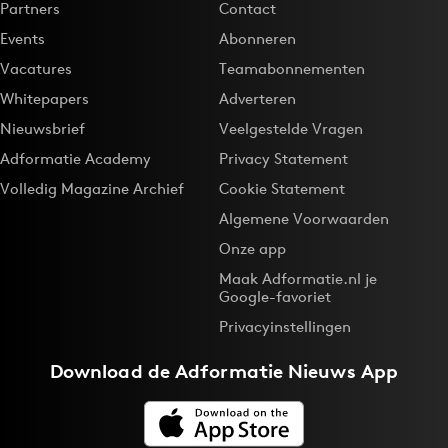
Partners
Contact
Bureaus
Events
Abonneren
Campagnes
Vacatures
Teamabonnementen
Carriere
Whitepapers
Adverteren
Contentmarketing
Nieuwsbrief
Veelgestelde Vragen
Craft
Adformatie Academy
Privacy Statement
Customer Experience
Volledig Magazine Archief
Cookie Statement
Data & Insights
Algemene Voorwaarden
Design
Onze app
Digital transformation
Maak Adformatie.nl je
Diversiteit
Google-favoriet
Effectiviteit
Privacyinstellingen
Gedragsverandering
Download de
Adformatie Nieuws App
Influencer marketing
Interne communicatie
Martech