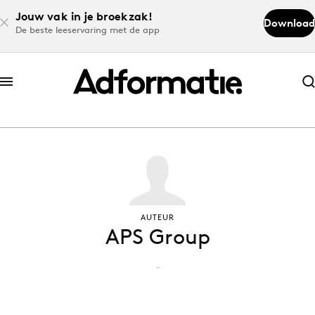
Jouw vak in je broekzak!
Download
De beste leeservaring met de app
Abonneer nu
Abonneer nu
Log in
Download de app
AUTEUR
APS Group
Volg het laatste nieuws via de Adformatie
Nieuws app
-