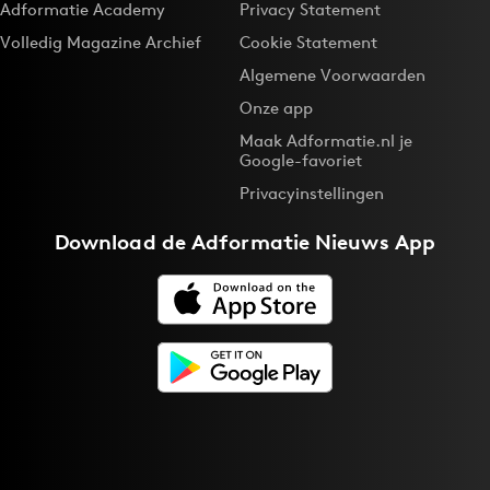
Adformatie Academy
Privacy Statement
Bureaus
Volledig Magazine Archief
Cookie Statement
Campagnes
Algemene Voorwaarden
Carriere
Onze app
Contentmarketing
Maak Adformatie.nl je
Craft
Google-favoriet
Customer Experience
Privacyinstellingen
Data & Insights
Download de
Adformatie Nieuws App
Design
Digital transformation
Diversiteit
Effectiviteit
Gedragsverandering
Influencer marketing
Interne communicatie
Martech