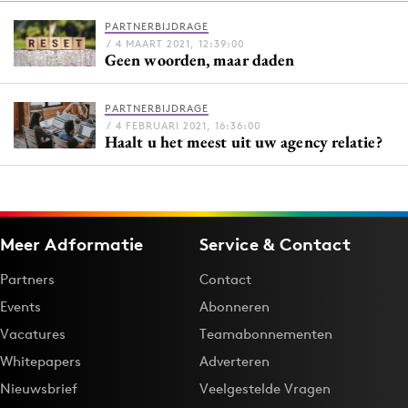
PARTNERBIJDRAGE
/ 4 MAART 2021, 12:39:00
Geen woorden, maar daden
Menu
Home
PARTNERBIJDRAGE
/ 4 FEBRUARI 2021, 16:36:00
9 sept: GenAI-training
Haalt u het meest uit uw agency relatie?
12 nov: MarketingLive!
Adverteren
Events
Meer Adformatie
Service & Contact
Opleidingen
Vacatures
Partners
Contact
Academy
Events
Abonneren
Partners
Vacatures
Teamabonnementen
Topics
Whitepapers
Adverteren
Nieuwsbrief
Veelgestelde Vragen
Artificial Intelligence