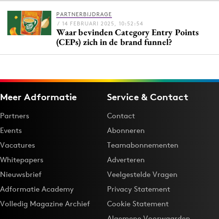
PARTNERBIJDRAGE
/ 14 FEBRUARI 2025, 10:52:54
Waar bevinden Category Entry Points
Menu
(CEPs) zich in de brand funnel?
Home
9 sept: GenAI-training
12 nov: MarketingLive!
Meer Adformatie
Service & Contact
Adverteren
Partners
Contact
Events
Events
Abonneren
Opleidingen
Vacatures
Teamabonnementen
Vacatures
Whitepapers
Adverteren
Academy
Nieuwsbrief
Veelgestelde Vragen
Partners
Adformatie Academy
Privacy Statement
Topics
Volledig Magazine Archief
Cookie Statement
Artificial Intelligence
Algemene Voorwaarden