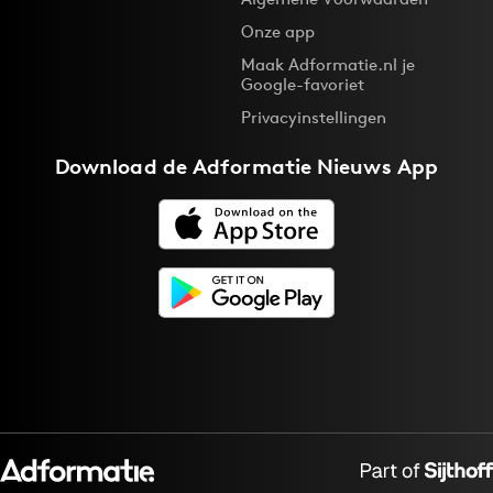
Bureaus
Onze app
Campagnes
Maak Adformatie.nl je
Google-favoriet
Carriere
Privacyinstellingen
Contentmarketing
Craft
Download de
Adformatie Nieuws App
Customer Experience
Data & Insights
Design
Digital transformation
Diversiteit
Effectiviteit
Gedragsverandering
Influencer marketing
Interne communicatie
Martech