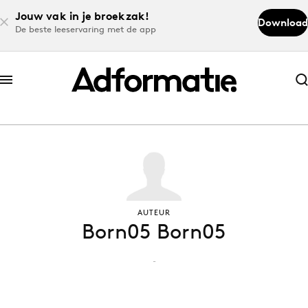
Jouw vak in je broekzak!
Download
De beste leeservaring met de app
Abonneer nu
Abonneer nu
Log in
Download de app
AUTEUR
Born05 Born05
Volg het laatste nieuws via de Adformatie
Nieuws app
-