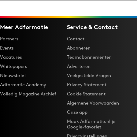
Menu
Meer Adformatie
Service & Contact
Home
Partners
Contact
9 sept: GenAI-training
Events
Abonneren
12 nov: MarketingLive!
Vacatures
Teamabonnementen
Adverteren
Whitepapers
Adverteren
Events
Nieuwsbrief
Veelgestelde Vragen
Opleidingen
Adformatie Academy
Privacy Statement
Vacatures
Volledig Magazine Archief
Cookie Statement
Academy
Algemene Voorwaarden
Partners
Onze app
Topics
Maak Adformatie.nl je
Google-favoriet
Artificial Intelligence
Privacyinstellingen