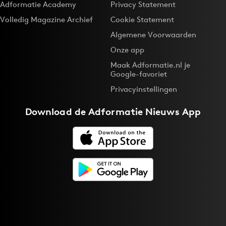
Adformatie Academy
Privacy Statement
Bureaus
Volledig Magazine Archief
Cookie Statement
Campagnes
Algemene Voorwaarden
Carriere
Onze app
Contentmarketing
Maak Adformatie.nl je
Craft
Google-favoriet
Customer Experience
Privacyinstellingen
Data & Insights
Download de
Adformatie Nieuws App
Design
Digital transformation
Diversiteit
Effectiviteit
Gedragsverandering
Influencer marketing
Interne communicatie
Martech