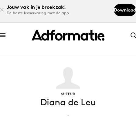
Jouw vak in je broekzak!
Download
De beste leeservaring met de app
Abonneer nu
Abonneer nu
Log in
Download de app
AUTEUR
Diana de Leu
Volg het laatste nieuws via de Adformatie
Nieuws app
-