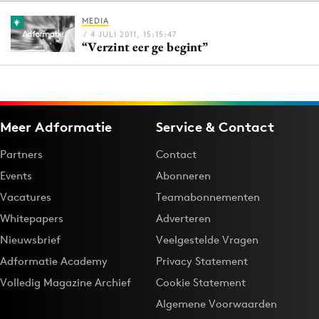
MEDIA
/ 4 JULI 2011, 15:15:47
“Verzint eer ge begint”
Menu
Home
9 sept: GenAI-training
Meer Adformatie
Service & Contact
12 nov: MarketingLive!
Adverteren
Partners
Contact
Events
Events
Abonneren
Opleidingen
Vacatures
Teamabonnementen
Vacatures
Whitepapers
Adverteren
Academy
Nieuwsbrief
Veelgestelde Vragen
Partners
Adformatie Academy
Privacy Statement
Topics
Volledig Magazine Archief
Cookie Statement
Algemene Voorwaarden
Artificial Intelligence