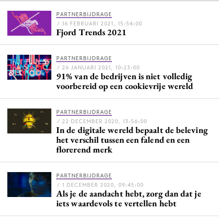
PARTNERBIJDRAGE
/ 16 FEBRUARI 2021, 15:54:00
Fjord Trends 2021
Menu
Home
PARTNERBIJDRAGE
/ 26 JANUARI 2021, 10:23:00
9 sept: GenAI-training
91% van de bedrijven is niet volledig
voorbereid op een cookievrije wereld
12 nov: MarketingLive!
Adverteren
PARTNERBIJDRAGE
Events
/ 22 DECEMBER 2020, 13:56:00
In de digitale wereld bepaalt de beleving
Opleidingen
het verschil tussen een falend en een
Vacatures
florerend merk
Academy
Partners
PARTNERBIJDRAGE
/ 1 DECEMBER 2020, 09:45:00
Als je de aandacht hebt, zorg dan dat je
Topics
iets waardevols te vertellen hebt
Artificial Intelligence