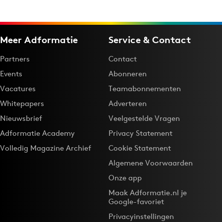
Bureaus
Campagnes
Meer Adformatie
Service & Contact
Carriere
Contentmarketing
Partners
Contact
Craft
Events
Abonneren
Customer Experience
Vacatures
Teamabonnementen
Data & Insights
Whitepapers
Adverteren
Design
Nieuwsbrief
Veelgestelde Vragen
Digital transformation
Adformatie Academy
Privacy Statement
Diversiteit
Volledig Magazine Archief
Cookie Statement
Effectiviteit
Algemene Voorwaarden
Gedragsverandering
Onze app
Influencer marketing
Maak Adformatie.nl je
Google-favoriet
Interne communicatie
Privacyinstellingen
Martech