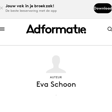
Jouw vak in je broekzak!
Download
De beste leeservaring met de app
Abonneer nu
Abonneer nu
Log in
Download de app
AUTEUR
Eva Schoon
Volg het laatste nieuws via de Adformatie
Nieuws app
-