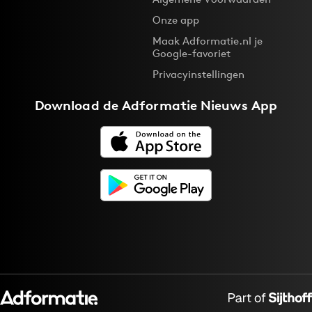
Bureaus
Onze app
Campagnes
Maak Adformatie.nl je
Google-favoriet
Carriere
Privacyinstellingen
Contentmarketing
Craft
Download de
Adformatie Nieuws App
Customer Experience
Data & Insights
Design
Digital transformation
Diversiteit
Effectiviteit
Gedragsverandering
Influencer marketing
Interne communicatie
Martech