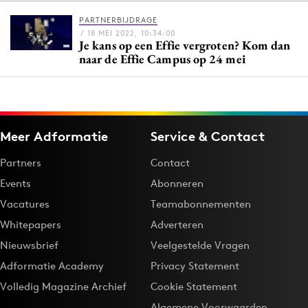
PARTNERBIJDRAGE
/ 18 MEI 2022, 10:34:00
Je kans op een Effie vergroten? Kom dan
Menu
naar de Effie Campus op 24 mei
Home
9 sept: GenAI-training
12 nov: MarketingLive!
Meer Adformatie
Service & Contact
Adverteren
Partners
Contact
Events
Events
Abonneren
Opleidingen
Vacatures
Teamabonnementen
Vacatures
Whitepapers
Adverteren
Academy
Nieuwsbrief
Veelgestelde Vragen
Partners
Adformatie Academy
Privacy Statement
Topics
Volledig Magazine Archief
Cookie Statement
Artificial Intelligence
Algemene Voorwaarden