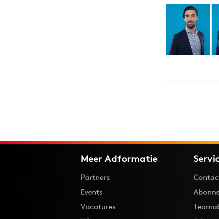
Carriere
Effectiviteit
Contentmarketing
Gedragsverand
Craft
Influencer mar
Customer Experience
Interne commu
Data & Insights
Martech
Meer Adformatie
Servi
Partners
Contac
Events
Abonne
Vacatures
Teama