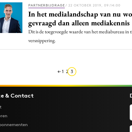
Programmatic
PARTNERBIJDRAGE
/ 22 OKTOBER 2019, 09:14:00
ering
Purpose Marketing
In het medialandschap van nu w
keting
Reputatie & crisis
gevraagd dan alleen mediakennis
nicatie
Dit is de toegevoegde waarde van het mediabureau in t
versnippering.
1
2
3
ce & Contact
t
ren
bonnementen