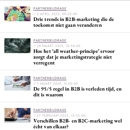
PARTNERBIJDRAGE
/ 3 APRIL 2023, 09:25:00
Drie trends in B2B-marketing die de
Menu
toekomst niet gaan veranderen
Home
PARTNERBIJDRAGE
9 sept: GenAI-training
/ 28 MAART 2023, 15:58:00
Hoe het ‘all weather-principe’ ervoor
12 nov: MarketingLive!
zorgt dat je marketingstrategie niet
Adverteren
verregent
Events
Opleidingen
PARTNERBIJDRAGE
/ 7 MAART 2023, 11:50:00
Vacatures
De 95/5 regel in B2B is verleden tijd, en
dit is waarom
Academy
Partners
PARTNERBIJDRAGE
Topics
/ 27 FEBRUARI 2023, 13:52:00
Verschillen B2B- en B2C-marketing wel
écht van elkaar?
Artificial Intelligence