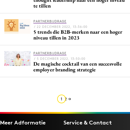
te tillen
Media
Merkstrategie
PARTNERBIJDRAGE
PR
/ 22 DECEMBER 2022, 13:36:00
5 trends die B2B-merken naar een hoger
Programmatic
niveau tillen in 2023
Purpose Marketing
Reputatie & crisis
PARTNERBIJDRAGE
/ 5 DECEMBER 2022, 13:50:00
De magische cocktail van een succesvolle
employer branding strategie
1
2
Meer Adformatie
Service & Contact