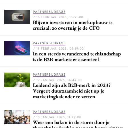
Bureaus
PARTNERBIJDRAGE
Campagnes
/ 16 FEBRUARI 2023, 13:51:00
Blijven investeren in merkopbouw is
Carriere
cruciaal: zo overtuig je de CFO
Contentmarketing
Craft
PARTNERBIJDRAGE
Customer Experience
/ 13 FEBRUARI 2023, 09:19:00
In een steeds veranderend techlandschap
Data & Insights
is de B2B-marketeer essentieel
Design
Digital transformation
PARTNERBIJDRAGE
/ 19 JANUARI 2023, 14:43:00
Diversiteit
Leidend zijn als B2B-merk in 2023?
Vergeet duurzaamheid niet op je
Effectiviteit
marketingkalender te zetten
Gedragsverandering
Influencer marketing
PARTNERBIJDRAGE
Interne communicatie
/ 10 JANUARI 2023, 11:29:00
Wees een baken in de storm door je
Martech
thought leadership naar een hoger niveau