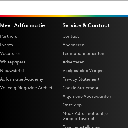
Menu
Meer Adformatie
Service & Contact
Home
Partners
Contact
9 sept: GenAI-training
Events
Abonneren
12 nov: MarketingLive!
Vacatures
Teamabonnementen
Adverteren
Whitepapers
Adverteren
Events
Nieuwsbrief
Veelgestelde Vragen
Opleidingen
Adformatie Academy
Privacy Statement
Vacatures
Volledig Magazine Archief
Cookie Statement
Academy
Algemene Voorwaarden
Partners
Onze app
Topics
Maak Adformatie.nl je
Google-favoriet
Artificial Intelligence
Privacyinstellingen