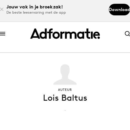
Jouw vak in je broekzak!
Download
De beste leeservaring met de app
Abonneer nu
Abonneer nu
Log in
Download de app
AUTEUR
Lois Baltus
Volg het laatste nieuws via de Adformatie
Nieuws app
-