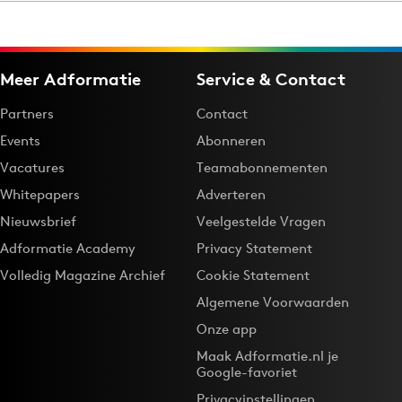
Menu
Meer Adformatie
Service & Contact
Home
Partners
Contact
9 sept: GenAI-training
Events
Abonneren
12 nov: MarketingLive!
Vacatures
Teamabonnementen
Adverteren
Whitepapers
Adverteren
Events
Nieuwsbrief
Veelgestelde Vragen
Opleidingen
Adformatie Academy
Privacy Statement
Vacatures
Volledig Magazine Archief
Cookie Statement
Academy
Algemene Voorwaarden
Partners
Onze app
Topics
Maak Adformatie.nl je
Google-favoriet
Artificial Intelligence
Privacyinstellingen