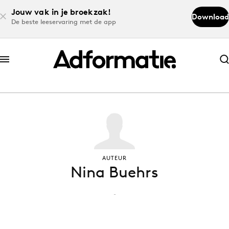
Jouw vak in je broekzak!
Download
De beste leeservaring met de app
Abonneer nu
Abonneer nu
Log in
Download de app
AUTEUR
Nina Buehrs
Volg het laatste nieuws via de Adformatie
Nieuws app
-