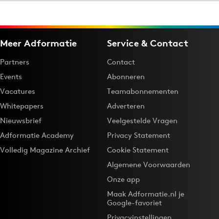
Menu
Meer Adformatie
Service & Contact
Home
Partners
Contact
9 sept: GenAI-training
Events
Abonneren
12 nov: MarketingLive!
Vacatures
Teamabonnementen
Adverteren
Whitepapers
Adverteren
Events
Nieuwsbrief
Veelgestelde Vragen
Opleidingen
Adformatie Academy
Privacy Statement
Vacatures
Volledig Magazine Archief
Cookie Statement
Academy
Algemene Voorwaarden
Partners
Onze app
Topics
Maak Adformatie.nl je
Google-favoriet
Artificial Intelligence
Privacyinstellingen