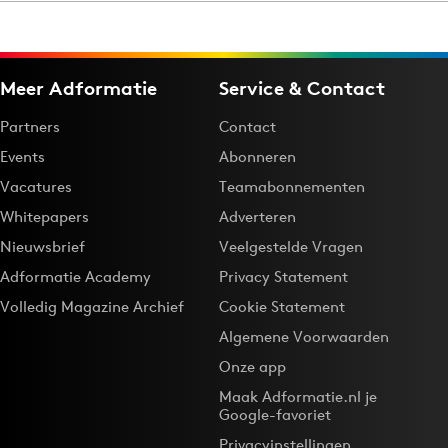
Menu
Meer Adformatie
Service & Contact
Home
Partners
Contact
9 sept: GenAI-training
Events
Abonneren
12 nov: MarketingLive!
Vacatures
Teamabonnementen
Adverteren
Whitepapers
Adverteren
Events
Nieuwsbrief
Veelgestelde Vragen
Opleidingen
Adformatie Academy
Privacy Statement
Vacatures
Volledig Magazine Archief
Cookie Statement
Academy
Algemene Voorwaarden
Partners
Onze app
Topics
Maak Adformatie.nl je
Google-favoriet
Artificial Intelligence
Privacyinstellingen