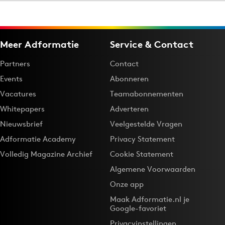
Menu
Meer Adformatie
Service & Contact
Home
Partners
Contact
9 sept: GenAI-training
Events
Abonneren
12 nov: MarketingLive!
Vacatures
Teamabonnementen
Adverteren
Whitepapers
Adverteren
Events
Nieuwsbrief
Veelgestelde Vragen
Opleidingen
Adformatie Academy
Privacy Statement
Vacatures
Volledig Magazine Archief
Cookie Statement
Academy
Algemene Voorwaarden
Partners
Onze app
Topics
Maak Adformatie.nl je
Google-favoriet
Artificial Intelligence
Privacyinstellingen