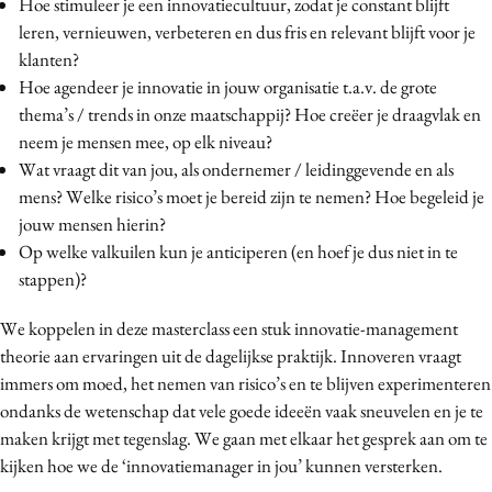
Hoe stimuleer je een innovatiecultuur, zodat je constant blijft
leren, vernieuwen, verbeteren en dus fris en relevant blijft voor je
klanten?
Hoe agendeer je innovatie in jouw organisatie t.a.v. de grote
thema’s / trends in onze maatschappij? Hoe creëer je draagvlak en
neem je mensen mee, op elk niveau?
Wat vraagt dit van jou, als ondernemer / leidinggevende en als
mens? Welke risico’s moet je bereid zijn te nemen? Hoe begeleid je
jouw mensen hierin?
Op welke valkuilen kun je anticiperen (en hoef je dus niet in te
stappen)?
We koppelen in deze masterclass een stuk innovatie-management
theorie aan ervaringen uit de dagelijkse praktijk. Innoveren vraagt
immers om moed, het nemen van risico’s en te blijven experimenteren
ondanks de wetenschap dat vele goede ideeën vaak sneuvelen en je te
maken krijgt met tegenslag. We gaan met elkaar het gesprek aan om te
kijken hoe we de ‘innovatiemanager in jou’ kunnen versterken.