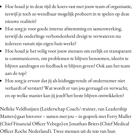
Hoe houd je in deze tijd de koers vast met jouw team of organisatie,
terwijl je toch zo wendbaar mogelijk probeert in te spelen op deze
nieuwe realiteit?
Hoe zorg je voor goede interne afstemming en samenwerking,
terwijl de onderlinge verbondenheid dreigt te verwateren nu
iedereen vanuit zijn eigen huis werkt?
Hoe houd je het veilig voor jouw mensen om eerlijk en transparant
te communiceren, om problemen te blijven benoemen, ideeën te
blijven aandragen en feedback te blijven geven? Ook aan het team
aan de top?
Hoe zorg je ervoor dat jij als leidinggevende of ondernemer niet
verhardt of verstart? Wat wordt er van jou gevraagd en verwacht,
en op welke manier kan jij jezelf het beste blijven ontwikkelen?
Nelleke Veldhuijzen (Leiderschap Coach/-trainer, van Leadership
Matters) gaat hierover – samen met jou – in gesprek met Ferry Muller
(Chief Financial Officer Vebego) en Jonathan Briers (Chief Medical
Officer Roche Nederland). Twee mensen uit de top van hun