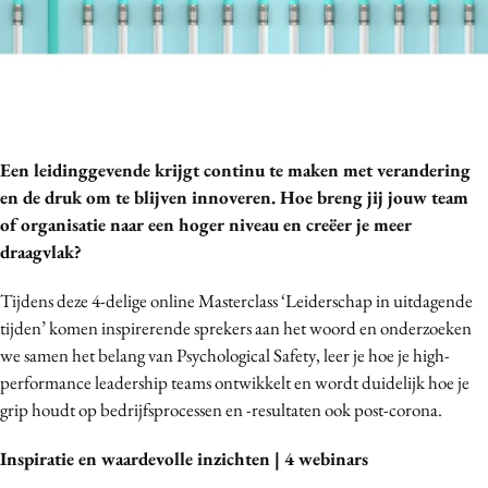
Menu
Home
9 sept: GenAI-training
Een leidinggevende krijgt continu te maken met verandering
en de druk om te blijven innoveren. Hoe breng jij jouw team
12 nov: MarketingLive!
of organisatie naar een hoger niveau en creëer je meer
Adverteren
draagvlak?
Events
Opleidingen
Tijdens deze 4-delige online Masterclass ‘Leiderschap in uitdagende
tijden’ komen inspirerende sprekers aan het woord en onderzoeken
Vacatures
we samen het belang van Psychological Safety, leer je hoe je high-
Academy
performance leadership teams ontwikkelt en wordt duidelijk hoe je
Partners
grip houdt op bedrijfsprocessen en -resultaten ook post-corona.
Topics
Inspiratie en waardevolle inzichten | 4 webinars
Artificial Intelligence