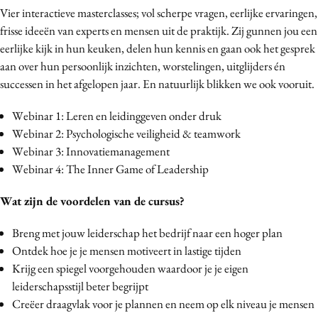
Vier interactieve masterclasses; vol scherpe vragen, eerlijke ervaringen,
Bureaus
frisse ideeën van experts en mensen uit de praktijk. Zij gunnen jou een
Campagnes
eerlijke kijk in hun keuken, delen hun kennis en gaan ook het gesprek
Carriere
aan over hun persoonlijk inzichten, worstelingen, uitglijders én
Contentmarketing
successen in het afgelopen jaar. En natuurlijk blikken we ook vooruit.
Craft
Webinar 1: Leren en leidinggeven onder druk
Customer Experience
Webinar 2: Psychologische veiligheid & teamwork
Data & Insights
Webinar 3: Innovatiemanagement
Design
Webinar 4: The Inner Game of Leadership
Digital transformation
Wat zijn de voordelen van de cursus?
Diversiteit
Effectiviteit
Breng met jouw leiderschap het bedrijf naar een hoger plan
Gedragsverandering
Ontdek hoe je je mensen motiveert in lastige tijden
Krijg een spiegel voorgehouden waardoor je je eigen
Influencer marketing
leiderschapsstijl beter begrijpt
Interne communicatie
Creëer draagvlak voor je plannen en neem op elk niveau je mensen
Martech