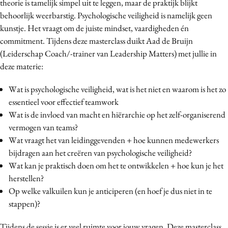
theorie is tamelijk simpel uit te leggen, maar de praktijk blijkt
behoorlijk weerbarstig. Psychologische veiligheid is namelijk geen
kunstje. Het vraagt om de juiste mindset, vaardigheden én
commitment. Tijdens deze masterclass duikt Aad de Bruijn
(Leiderschap Coach/-trainer van Leadership Matters) met jullie in
deze materie:
Wat is psychologische veiligheid, wat is het niet en waarom is het zo
essentieel voor effectief teamwork
Wat is de invloed van macht en hiërarchie op het zelf-organiserend
vermogen van teams?
Wat vraagt het van leidinggevenden + hoe kunnen medewerkers
bijdragen aan het creëren van psychologische veiligheid?
Wat kan je praktisch doen om het te ontwikkelen + hoe kun je het
herstellen?
Op welke valkuilen kun je anticiperen (en hoef je dus niet in te
stappen)?
Tijdens de sessie is er veel ruimte voor jouw vragen. Deze masterclass