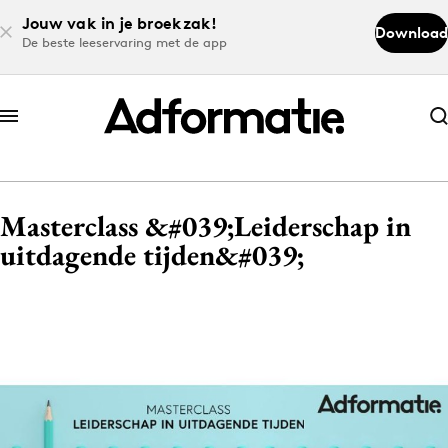
Jouw vak in je broekzak!
Download
De beste leeservaring met de app
Abonneer nu
Abonneer nu
Masterclass &#039;Leiderschap in
Log in
uitdagende tijden&#039;
Download de app
Volg het laatste nieuws via de Adformatie
Nieuws app