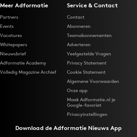
Meer Adformatie
Service & Contact
Bureaus
Campagnes
Partners
Contact
Carriere
Events
Abonneren
Contentmarketing
Vacatures
Teamabonnementen
Craft
Whitepapers
Adverteren
Customer Experience
Nieuwsbrief
Veelgestelde Vragen
Data & Insights
Adformatie Academy
Privacy Statement
Design
Volledig Magazine Archief
Cookie Statement
Digital transformation
Algemene Voorwaarden
Diversiteit
Onze app
Effectiviteit
Maak Adformatie.nl je
Google-favoriet
Gedragsverandering
Privacyinstellingen
Influencer marketing
Interne communicatie
Download de
Adformatie Nieuws App
Martech