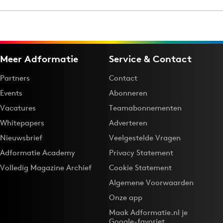
Menu
Meer Adformatie
Service & Contact
Home
9 sept: GenAI-training
Partners
Contact
12 nov: MarketingLive!
Events
Abonneren
Adverteren
Vacatures
Teamabonnementen
Events
Whitepapers
Adverteren
Opleidingen
Nieuwsbrief
Veelgestelde Vragen
Vacatures
Adformatie Academy
Privacy Statement
Academy
Volledig Magazine Archief
Cookie Statement
Partners
Algemene Voorwaarden
Topics
Onze app
Maak Adformatie.nl je
Artificial Intelligence
Google-favoriet