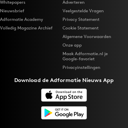
Whitepapers
Adverteren
Bureaus
Nieuwsbrief
Veelgestelde Vragen
Campagnes
Adformatie Academy
Privacy Statement
Carriere
Volledig Magazine Archief
Cookie Statement
Contentmarketing
Algemene Voorwaarden
Craft
Onze app
Customer Experience
Maak Adformatie.nl je
Data & Insights
Google-favoriet
Design
Privacyinstellingen
Digital transformation
Download de
Adformatie Nieuws App
Diversiteit
Effectiviteit
Gedragsverandering
Influencer marketing
Interne communicatie
Martech