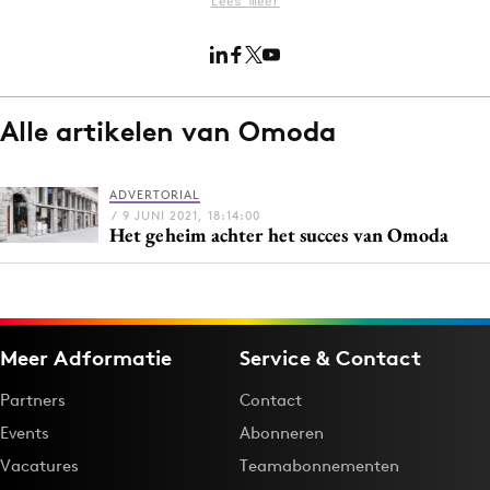
Lees meer
Menu
Alle artikelen van Omoda
Home
9 sept: GenAI-training
12 nov: MarketingLive!
ADVERTORIAL
/ 9 JUNI 2021, 18:14:00
Adverteren
Het geheim achter het succes van Omoda
Events
Opleidingen
Vacatures
Meer Adformatie
Service & Contact
Academy
Partners
Partners
Contact
Events
Abonneren
Topics
Vacatures
Teamabonnementen
Artificial Intelligence