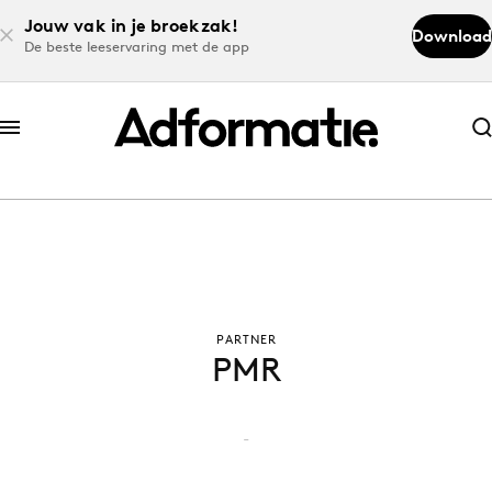
Jouw vak in je broekzak!
Download
De beste leeservaring met de app
Abonneer nu
Abonneer nu
Log in
Download de app
PARTNER
PMR
Volg het laatste nieuws via de Adformatie
Nieuws app
-