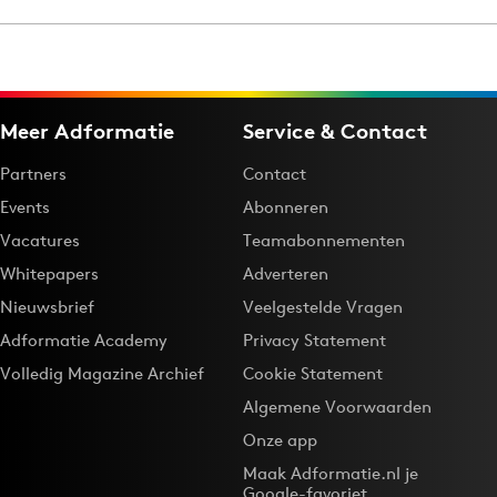
Menu
Meer Adformatie
Service & Contact
Home
9 sept: GenAI-training
Partners
Contact
12 nov: MarketingLive!
Events
Abonneren
Adverteren
Vacatures
Teamabonnementen
Events
Whitepapers
Adverteren
Opleidingen
Nieuwsbrief
Veelgestelde Vragen
Vacatures
Adformatie Academy
Privacy Statement
Academy
Volledig Magazine Archief
Cookie Statement
Partners
Algemene Voorwaarden
Topics
Onze app
Maak Adformatie.nl je
Artificial Intelligence
Google-favoriet