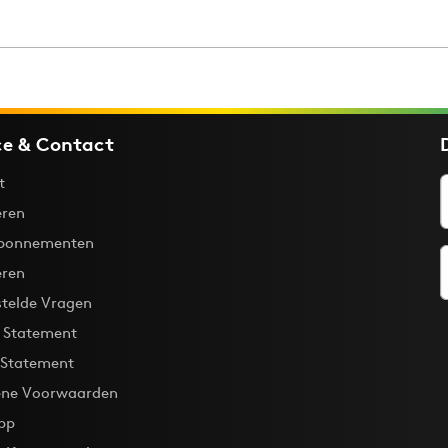
Programmatic
ering
Purpose Marketing
keting
Reputatie & crisis
nicatie
ce & Contact
t
ren
bonnementen
eren
stelde Vragen
y Statement
 Statement
ne Voorwaarden
pp