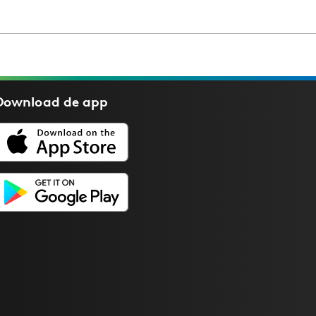
Download de
app