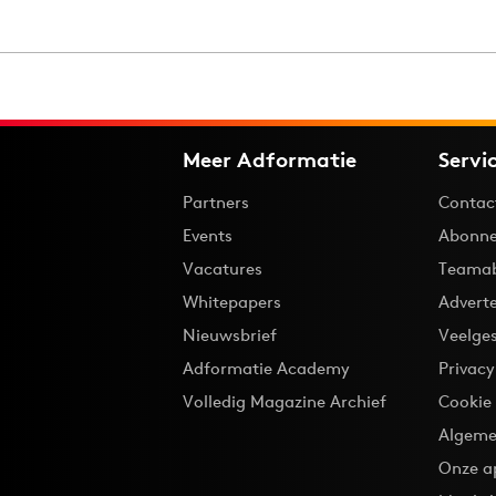
Carriere
Effectiviteit
Contentmarketing
Gedragsverand
Craft
Influencer mar
Customer Experience
Interne commu
Data & Insights
Martech
Meer Adformatie
Servi
Partners
Contac
Events
Abonne
Vacatures
Teama
Whitepapers
Advert
Nieuwsbrief
Veelge
Adformatie Academy
Privac
Volledig Magazine Archief
Cookie
Algeme
Onze a