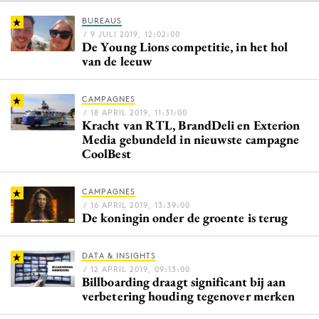
BUREAUS
/ 9 JULI 2019, 12:02:00
De Young Lions competitie, in het hol
Menu
van de leeuw
Home
CAMPAGNES
9 sept: GenAI-training
/ 18 APRIL 2019, 11:31:00
Kracht van RTL, BrandDeli en Exterion
12 nov: MarketingLive!
Media gebundeld in nieuwste campagne
Adverteren
CoolBest
Events
Opleidingen
CAMPAGNES
/ 16 APRIL 2019, 13:39:00
Vacatures
De koningin onder de groente is terug
Academy
Partners
DATA & INSIGHTS
/ 12 APRIL 2019, 09:13:00
Billboarding draagt significant bij aan
Topics
verbetering houding tegenover merken
Artificial Intelligence