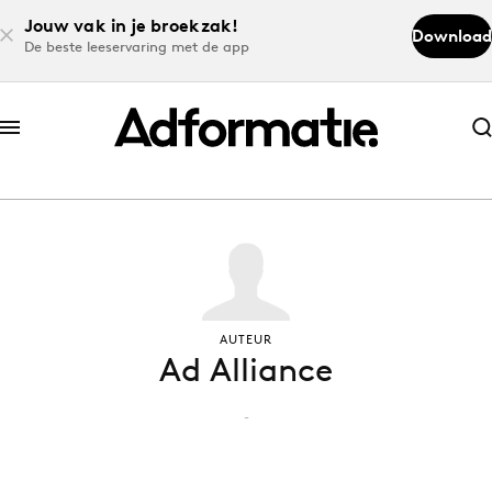
Jouw vak in je broekzak!
Download
De beste leeservaring met de app
Abonneer nu
Abonneer nu
Log in
Download de app
AUTEUR
Ad Alliance
Volg het laatste nieuws via de Adformatie
Nieuws app
-