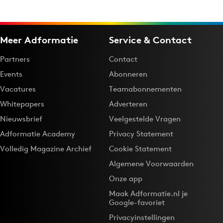
Bureaus
Campagnes
Meer Adformatie
Service & Contact
Carriere
Contentmarketing
Partners
Contact
Craft
Events
Abonneren
Customer Experience
Vacatures
Teamabonnementen
Data & Insights
Whitepapers
Adverteren
Design
Nieuwsbrief
Veelgestelde Vragen
Digital transformation
Adformatie Academy
Privacy Statement
Diversiteit
Volledig Magazine Archief
Cookie Statement
Effectiviteit
Algemene Voorwaarden
Gedragsverandering
Onze app
Influencer marketing
Maak Adformatie.nl je
Google-favoriet
Interne communicatie
Privacyinstellingen
Martech