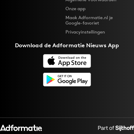
Bureaus
Onze app
Campagnes
Maak Adformatie.nl je
Google-favoriet
Carriere
Privacyinstellingen
Contentmarketing
Craft
Download de
Adformatie Nieuws App
Customer Experience
Data & Insights
Design
Digital transformation
Diversiteit
Effectiviteit
Gedragsverandering
Influencer marketing
Interne communicatie
Martech