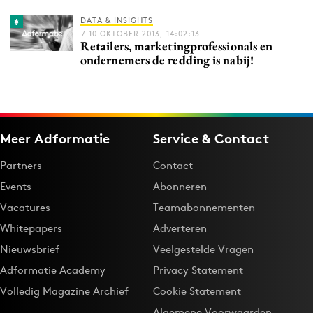
DATA & INSIGHTS
/ 10 OKTOBER 2013, 14:02:13
Retailers, marketingprofessionals en
Menu
ondernemers de redding is nabij!
Home
9 sept: GenAI-training
12 nov: MarketingLive!
Meer Adformatie
Service & Contact
Adverteren
Partners
Contact
Events
Events
Abonneren
Opleidingen
Vacatures
Teamabonnementen
Vacatures
Whitepapers
Adverteren
Academy
Nieuwsbrief
Veelgestelde Vragen
Partners
Adformatie Academy
Privacy Statement
Topics
Volledig Magazine Archief
Cookie Statement
Artificial Intelligence
Algemene Voorwaarden