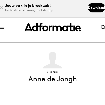
Jouw vak in je broekzak!
Download
De beste leeservaring met de app
Abonneer nu
Abonneer nu
Log in
Download de app
AUTEUR
Anne de Jongh
Volg het laatste nieuws via de Adformatie
Nieuws app
-